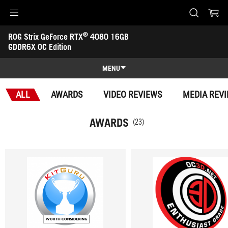
Accessibility links
®
ROG Strix GeForce RTX
 4080 16GB 
Skip to content
Accessibility Help
Skip to Menu
ASUS Footer
GDDR6X OC Edition
-
Awards
MENU
Features
ALL
AWARDS
VIDEO REVIEWS
MEDIA REV
Features
Tech Specs
AWARDS
(23)
Awards
Gallery
Support