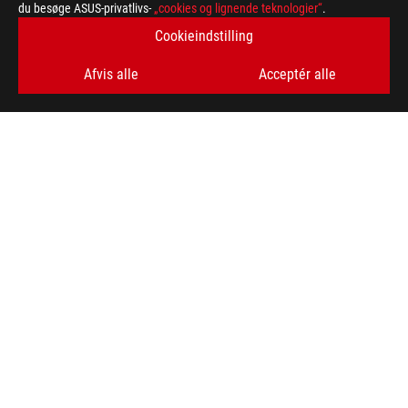
du besøge ASUS-privatlivs-
„cookies og lignende teknologier“
.
Cookieindstilling
Afvis alle
Acceptér alle
ASUS
Footer
>
GAMING GRAPHICS CARDS
>
ROG STRIX
>
ROG STRIX GEFORCE RTX® 4080 16GB GDDR6X OC EDITION
AWARD
FÅ DE SENESTE TILBUD OG MEGET MERE
SIGN UP
ABOUT ROG