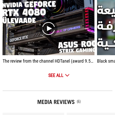
play
The review from the channel HDTanel (award 9.5/10)
Black sma
SEE ALL
MEDIA REVIEWS
(6)