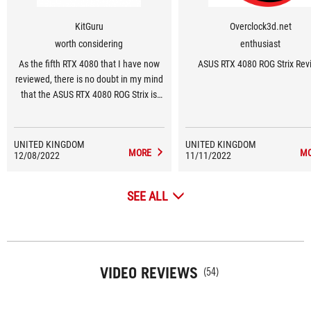
KitGuru
Overclock3d.net
worth considering
enthusiast
As the fifth RTX 4080 that I have now
ASUS RTX 4080 ROG Strix Rev
reviewed, there is no doubt in my mind
that the ASUS RTX 4080 ROG Strix is
the best of the lot – and by a fair
distance.
UNITED KINGDOM
UNITED KINGDOM
MORE
M
12/08/2022
11/11/2022
SEE ALL
VIDEO REVIEWS
(54)