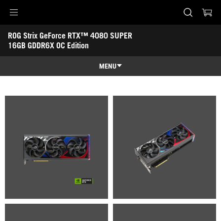
Accessibility links
ROG Strix GeForce RTX™ 4080 SUPER 
Skip to content
Accessibility Help
Skip to Menu
ASUS Footer
16GB GDDR6X OC Edition
-
Gallery
MENU
Features
Features
Tech Specs
Awards
Gallery
Support