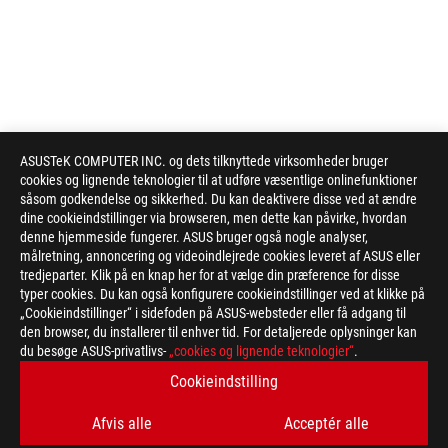
ASUSTeK COMPUTER INC. og dets tilknyttede virksomheder bruger
cookies og lignende teknologier til at udføre væsentlige onlinefunktioner
såsom godkendelse og sikkerhed. Du kan deaktivere disse ved at ændre
dine cookieindstillinger via browseren, men dette kan påvirke, hvordan
denne hjemmeside fungerer. ASUS bruger også nogle analyser,
målretning, annoncering og videoindlejrede cookies leveret af ASUS eller
tredjeparter. Klik på en knap her for at vælge din præference for disse
typer cookies. Du kan også konfigurere cookieindstillinger ved at klikke på
„Cookieindstillinger“ i sidefoden på ASUS-websteder eller få adgang til
den browser, du installerer til enhver tid. For detaljerede oplysninger kan
du besøge ASUS-privatlivs-
„cookies og lignende teknologier“
.
ASUS
Footer
>
GAMING GRAPHICS CARDS
>
ROG STRIX
Cookieindstilling
>
Afvis alle
Acceptér alle
ROG STRIX GEFORCE RTX™ 4080 SUPER 16GB GDDR6X OC