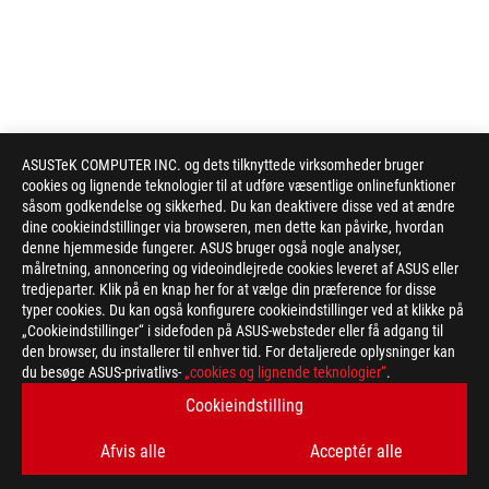
ASUSTeK COMPUTER INC. og dets tilknyttede virksomheder bruger
cookies og lignende teknologier til at udføre væsentlige onlinefunktioner
såsom godkendelse og sikkerhed. Du kan deaktivere disse ved at ændre
dine cookieindstillinger via browseren, men dette kan påvirke, hvordan
denne hjemmeside fungerer. ASUS bruger også nogle analyser,
målretning, annoncering og videoindlejrede cookies leveret af ASUS eller
tredjeparter. Klik på en knap her for at vælge din præference for disse
typer cookies. Du kan også konfigurere cookieindstillinger ved at klikke på
„Cookieindstillinger“ i sidefoden på ASUS-websteder eller få adgang til
den browser, du installerer til enhver tid. For detaljerede oplysninger kan
du besøge ASUS-privatlivs-
„cookies og lignende teknologier“
.
Disclaimer
The product (electrical , electronic equipment, Mercury-contain
Cookieindstilling
Check local regulations for disposal of electronic products.
The use of trademark symbol (TM, ®) appears on this website m
Afvis alle
Acceptér alle
used as trademark under common laws protection and/or regist
The terms HDMI, HDMI High-Definition Multimedia Interface, H