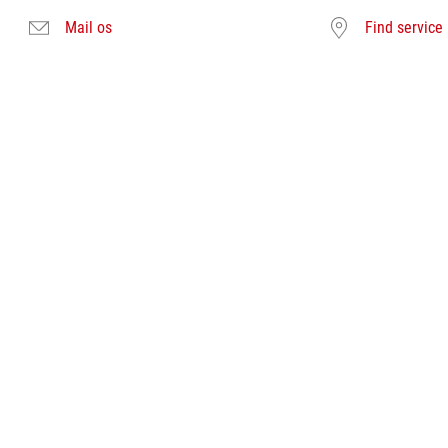
Mail os
Find service