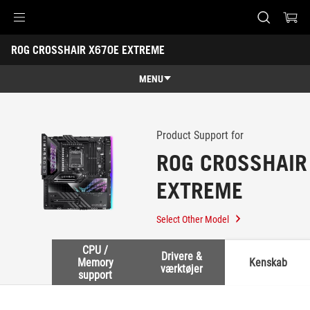
Accessibility links
ROG CROSSHAIR X670E EXTREME
Skip to content
Accessibility Help
Skip to Menu
ASUS Footer
-
Support
MENU
Features
Features
Tech Specs
Product Support for
ROG CROSSHAIR
Awards
EXTREME
Gallery
Support
Select Other Model
CPU /
Drivere &
Memory
Kenskab
værktøjer
support