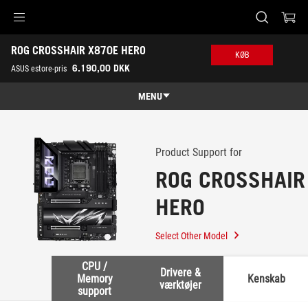
Accessibility links
ROG CROSSHAIR X870E HERO
Skip to content
Accessibility Help
Skip to Menu
ASUS Footer
KØB
-
6.190,00 DKK
ASUS estore-pris
Support
MENU
Features
Features
Tech Specs
Product Support for
ROG CROSSHAIR
Awards
HERO
Gallery
Køb
Select Other Model
Support
CPU /
Drivere &
Memory
Kenskab
værktøjer
support