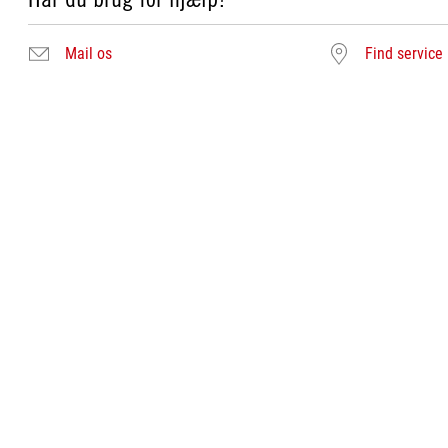
Mail os
Find service