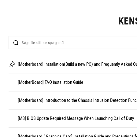
KEN
Search
[Motherboard] Installation(Build a new PC) and Frequently Asked 
[MotherBoard] FAQ installation Guide
[Motherboard] Introduction to the Chassis Intrusion Detection Func
[MB] BIOS Update Required Message When Launching Call of Duty
[Motherboard / Graphics Card] Installation Guide and Precautions f