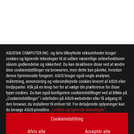
ASUSTeK COMPUTER INC. og dets tilknyttede virksomheder bruger
cookies og lignende teknologier til at udføre væsentlige onlinefunktioner
såsom godkendelse og sikkerhed. Du kan deaktivere disse ved at ændre
dine cookieindstillinger via browseren, men dette kan påvirke, hvordan
denne hjemmeside fungerer. ASUS bruger også nogle analyser,
målretning, annoncering og videoindlejrede cookies leveret af ASUS eller
tredjeparter. Klik på en knap her for at vælge din præference for disse
typer cookies. Du kan også konfigurere cookieindstillinger ved at klikke på
„Cookieindstillinger“ i sidefoden på ASUS-websteder eller få adgang til
den browser, du installerer til enhver tid. For detaljerede oplysninger kan
du besøge ASUS-privatlivs-
„cookies og lignende teknologier“
.
Cookieindstilling
Disclaimer
The product (electrical , electronic equipment, Mercury-contain
Check local regulations for disposal of electronic products.
Afvis alle
Acceptér alle
The use of trademark symbol (TM, ®) appears on this website m