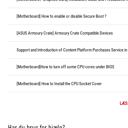
[Motherboard] How to enable or disable Secure Boot ?
[ASUS Armoury Crate] Armoury Crate Compatible Devices
Support and Introduction of Content Platform Purchases Service in
[Motherboard]How to turn off some CPU cores under BIOS
[Motherboard] How to Install the CPU Socket Cover
LÆS
Har du brug for hjælp?