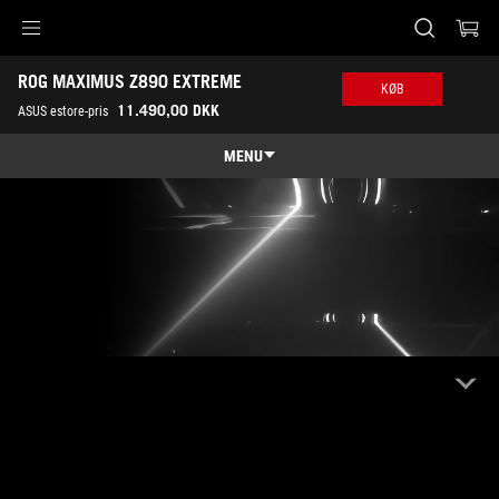
Accessibility links
ROG MAXIMUS Z890 EXTREME
Skip to content
Accessibility Help
Skip to Menu
ASUS Footer
KØB
11.490,00 DKK
ASUS estore-pris
MENU
Features
Features
Tech Specs
Awards
Gallery
Køb
Support