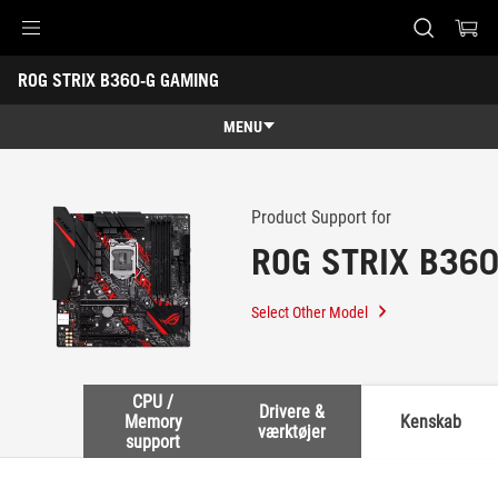
Accessibility links
ROG STRIX B360-G GAMING
Skip to content
Accessibility Help
Skip to Menu
ASUS Footer
-
Support
MENU
Features
Features
Tech Specs
Product Support for
ROG STRIX B36
Awards
Gallery
Select Other Model
Support
CPU /
Drivere &
Memory
Kenskab
værktøjer
support