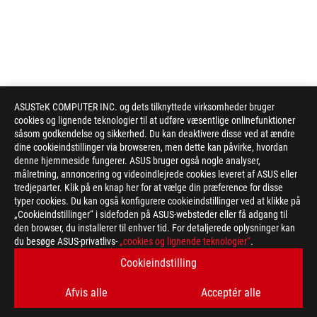
ASUSTeK COMPUTER INC. og dets tilknyttede virksomheder bruger
cookies og lignende teknologier til at udføre væsentlige onlinefunktioner
såsom godkendelse og sikkerhed. Du kan deaktivere disse ved at ændre
dine cookieindstillinger via browseren, men dette kan påvirke, hvordan
denne hjemmeside fungerer. ASUS bruger også nogle analyser,
målretning, annoncering og videoindlejrede cookies leveret af ASUS eller
tredjeparter. Klik på en knap her for at vælge din præference for disse
typer cookies. Du kan også konfigurere cookieindstillinger ved at klikke på
„Cookieindstillinger“ i sidefoden på ASUS-websteder eller få adgang til
den browser, du installerer til enhver tid. For detaljerede oplysninger kan
du besøge ASUS-privatlivs-
„cookies og lignende teknologier“
.
Disclaimer
The product (electrical , electronic equipment, Mercury-contain
Cookieindstilling
Check local regulations for disposal of electronic products.
The use of trademark symbol (TM, ®) appears on this website m
Afvis alle
Acceptér alle
used as trademark under common laws protection and/or regist
The terms HDMI, HDMI High-Definition Multimedia Interface, H