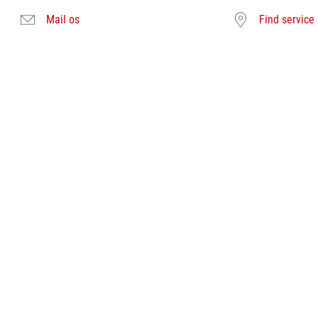
Mail os
Find service