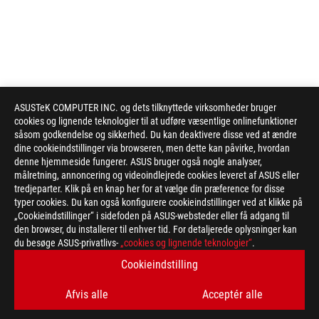
ASUSTeK COMPUTER INC. og dets tilknyttede virksomheder bruger
cookies og lignende teknologier til at udføre væsentlige onlinefunktioner
såsom godkendelse og sikkerhed. Du kan deaktivere disse ved at ændre
dine cookieindstillinger via browseren, men dette kan påvirke, hvordan
denne hjemmeside fungerer. ASUS bruger også nogle analyser,
målretning, annoncering og videoindlejrede cookies leveret af ASUS eller
tredjeparter. Klik på en knap her for at vælge din præference for disse
typer cookies. Du kan også konfigurere cookieindstillinger ved at klikke på
„Cookieindstillinger“ i sidefoden på ASUS-websteder eller få adgang til
den browser, du installerer til enhver tid. For detaljerede oplysninger kan
du besøge ASUS-privatlivs-
„cookies og lignende teknologier“
.
Disclaimer
The product (electrical , electronic equipment, Mercury-contain
Cookieindstilling
Check local regulations for disposal of electronic products.
The use of trademark symbol (TM, ®) appears on this website m
Afvis alle
Acceptér alle
used as trademark under common laws protection and/or regist
The terms HDMI, HDMI High-Definition Multimedia Interface, H