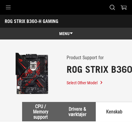
Accessibility links
ROG STRIX B360-H GAMING
Skip to content
Accessibility Help
Skip to Menu
ASUS Footer
-
Support
MENU
Features
Features
Tech Specs
Product Support for
ROG STRIX B36
Awards
Gallery
Select Other Model
Support
CPU /
Drivere &
Memory
Kenskab
værktøjer
support