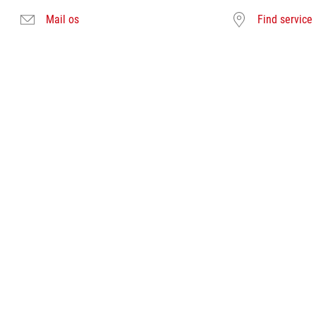
Mail os
Find service