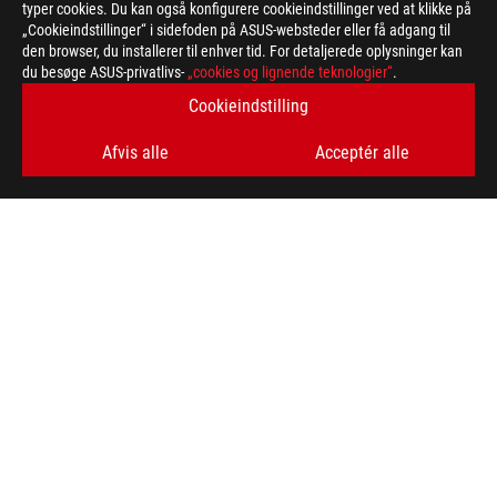
typer cookies. Du kan også konfigurere cookieindstillinger ved at klikke på
„Cookieindstillinger“ i sidefoden på ASUS-websteder eller få adgang til
den browser, du installerer til enhver tid. For detaljerede oplysninger kan
ASUS
du besøge ASUS-privatlivs-
„cookies og lignende teknologier“
.
Footer
>
GAMING MOTHERBOARDS
>
MOTHERBOARDS FILTER
Cookieindstilling
>
ROG STRIX H370-I GAMING
GALLERY
Afvis alle
Acceptér alle
FÅ DE SENESTE TILBUD OG MEGET MERE
SIGN UP
ABOUT ROG
HOME
NEWSROOM
facebook
twitter
instagram