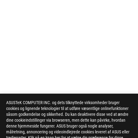
ASUSTeK COMPUTER INC. og dets tilknyttede virksomheder bruger
cookies og lignende teknologier til at udføre væsentlige onlinefunktioner
såsom godkendelse og sikkerhed. Du kan deaktivere disse ved at ændre
dine cookieindstillinger via browseren, men dette kan påvirke, hvordan
denne hjemmeside fungerer. ASUS bruger også nogle analyser,
målretning, annoncering og videoindlejrede cookies leveret af ASUS eller
tredjeparter. Klik på en knap her for at vælge din præference for disse