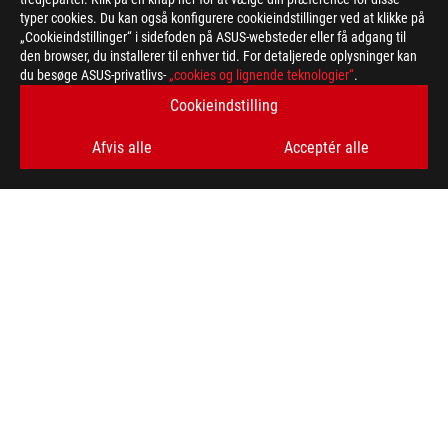
typer cookies. Du kan også konfigurere cookieindstillinger ved at klikke på
„Cookieindstillinger“ i sidefoden på ASUS-websteder eller få adgang til
den browser, du installerer til enhver tid. For detaljerede oplysninger kan
ASUS
du besøge ASUS-privatlivs-
„cookies og lignende teknologier“
.
Footer
>
GAMING MOTHERBOARDS
>
MOTHERBOARDS FILTER
Cookieindstilling
>
ROG ZENITH EXTREME
GALLERY
Afvis alle
Acceptér alle
FÅ DE SENESTE TILBUD OG MEGET MERE
SIGN UP
ABOUT ROG
HOME
NEWSROOM
facebook
twitter
instagram