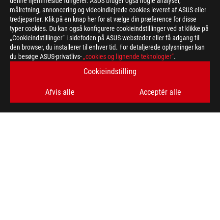
denne hjemmeside fungerer. ASUS bruger også nogle analyser,
målretning, annoncering og videoindlejrede cookies leveret af ASUS eller
tredjeparter. Klik på en knap her for at vælge din præference for disse
typer cookies. Du kan også konfigurere cookieindstillinger ved at klikke på
„Cookieindstillinger“ i sidefoden på ASUS-websteder eller få adgang til
den browser, du installerer til enhver tid. For detaljerede oplysninger kan
du besøge ASUS-privatlivs-
„cookies og lignende teknologier“
.
ASUS
Footer
Cookieindstilling
>
GAMING POWER SUPPLY UNITS
Afvis alle
Acceptér alle
>
POWER SUPPLY UNITS FILTER
>
ROG STRIX 1000W PLATINUM WHITE EDITION
GALLERY
FÅ DE SENESTE TILBUD OG MEGET MERE
SIGN UP
ABOUT ROG
HOME