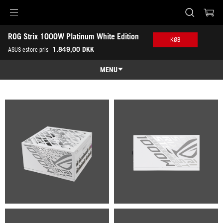
Accessibility links
ROG Strix 1000W Platinum White Edition
Skip to content
Accessibility Help
Skip to Menu
ASUS Footer
KØB
-
1.849,00 DKK
ASUS estore-pris
Gallery
MENU
Features
Features
Tech Specs
Awards
Gallery
Køb
Support