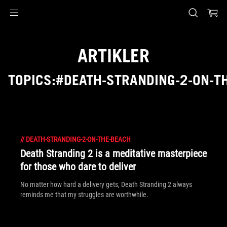
Accessibility links
Skip to content
Accessibility Help
Skip to Menu
ASUS Footer
ARTIKLER
TOPICS:#DEATH-STRANDING-2-ON-T
//
DEATH-STRANDING-2-ON-THE-BEACH
Death Stranding 2 is a meditative masterpiece
for those who dare to deliver
No matter how hard a delivery gets, Death Stranding 2 always
reminds me that my struggles are worthwhile.