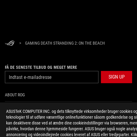
>
GAMING DEATH STRANDING 2: ON THE BEACH
FÅ DE SENESTE TILBUD OG MEGET MERE
SIGN UP
ABOUT ROG
HOME
ASUSTeK COMPUTER INC. og dets tilknyttede virksomheder bruger cookies og
teknologier til at udføre væsentlige onlinefunktioner såsom godkendelse og s
NEWSROOM
kan deaktivere disse ved at ændre dine cookieindstillinger via browseren, me
påvirke, hvordan denne hjemmeside fungerer. ASUS bruger også nogle analyse
annoncering og videoindlejrede cookies leveret af ASUS eller tredjeparter. Kli