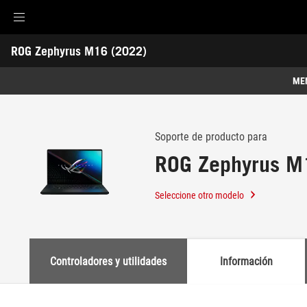
Accessibility links
ROG Zephyrus M16 (2022)
Skip to content
Accessibility Help
Skip to Menu
ASUS Footer
-
Soporte
ME
Características
Características
Especificaciones
Soporte de producto para
ROG Zephyrus M
Premios
Galería
Seleccione otro modelo
Soporte
Controladores y utilidades
Información