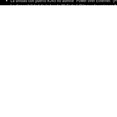
La unidad con puerto RJ45 no admite "Power over Ethernet" (Po
La disponibilidad de la banda Wi-Fi de 6 GHz puede variar en fu
compatible cuando se utiliza con la tarjeta inalámbrica espec
o posterior.
ASUS
Footer
>
GAMING LAPTOPS
>
LAPTOPS FILTER
>
ROG ZEPHYRUS M1
ACERCA DE ROG
HOME
NEWSROOM
POLÍTICA DE PRIVACIDAD
CONDICIONES
Ecuador/Español