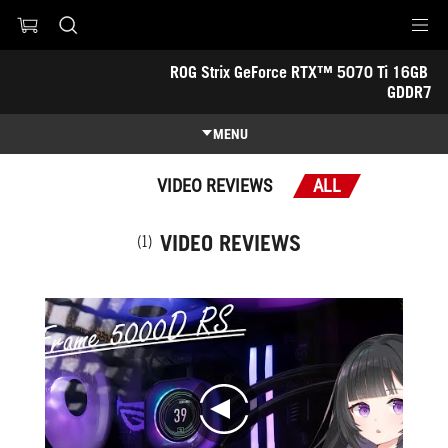
Accessibility link
ROG Strix GeForce RTX™ 5070 Ti 16GB 
Accessibility Help
Skip to content
Skip to Menu
ASUS Footer
GDDR7
-
الجوائز
MENU
المميزات
VIDEO REVIEWS
ALL
المميزات
المواصفات التقنية
VIDEO REVIEWS
(1)
الجوائز
صالة العرض
الدعم
play