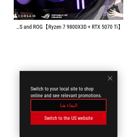
Unparalleled Customization｜Stylish Starry Sky Lighting 4K Gaming PC with Corsair Frame 5000D RS and ROG【Ryzen 7 9800X3D + RTX 5070 Ti】
Switch to your local site to shop
online and see relevant promotions.
البقاء هنا
Switch to the US website