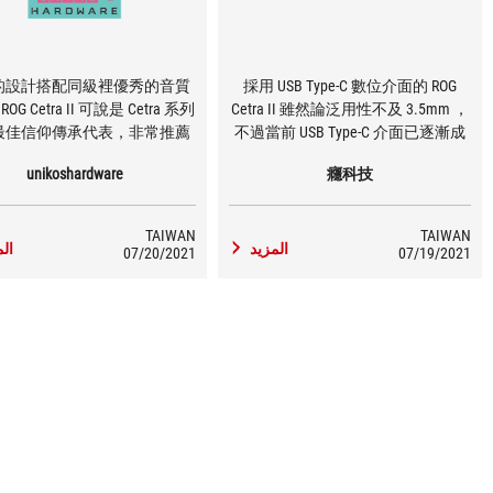
的設計搭配同級裡優秀的音質
採用 USB Type-C 數位介面的 ROG
G Cetra II 可說是 Cetra 系列
Cetra II 雖然論泛用性不及 3.5mm ，
最佳信仰傳承代表，非常推薦
不過當前 USB Type-C 介面已逐漸成
 ROG 信仰、同時又想要能夠
為手機與電腦的主流，不須安裝程
unikoshardware
癮科技
將其隨身帶著走的玩家。
式即可隨插即用並支援環境降噪功
能，加上調音又是針對遊戲最佳
化，對玩家也不需搭配外接 DAC 與
TAIWAN
TAIWAN
耳機的組合，一根 USB Type-C 即可
المزيد
الم
07/20/2021
07/19/2021
同時擁有具降噪的專業電競耳機，
也是兼具 USB 數位介面與主動降噪
技術的 ROG Cetra II 的特質所在