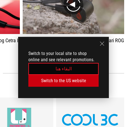
play
 Rog Cetra II
Earphone gaming "MURAH" dari ROG
Switch to your local site to shop
اظهار الكل
online and see relevant promotions.
البقاء هنا
Switch to the US website
MEDIA REVIEWS
(8)