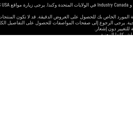
لمورد الخاص بك للحصول على العروض الدقيقة. قد لا تكون المنتجات
ية. يرجى الرجوع إلى صفحات المواصفات للحصول على التفاصيل الكام
 للتغيير دون إشعار.
شركاتها المعنية.
ء النظري. قد تختلف الأرقام الفعلية في مواقف العالم الحقيقي.
ستختلف سرعة النقل الفعلية لـ USB 3.0 و 3.1 و 3.2 و / أو Type-C اعتمادًا على العديد من العوامل بم
SUPPORT
ROG KERIS WIRELESS AIMP