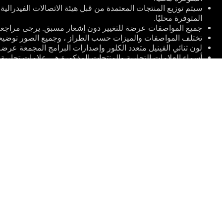
المتوفرة محليًا.
جميع المواصفات عرضة للتغيير دون إشعار مسبق. يرجى مراجعة ا
تختلف المواصفات والميزات حسب الطراز ، وجميع الصور توضيح
لون ثنائي الفينيل متعدد الكلور وإصدارات البرامج المجمعة عرضة
أسماء العلامات التجارية والمنتجات المذكورة هي علامات تجارية ل
ما لم يُنص على خلاف ذلك ، تستند جميع مطالبات الأداء إلى الأدا
التشغيل الخاصة بك.
ASUS
Footer
>
GAMING مسند فأرة الحاسوب
>
WIRELESS
>
OINT
أنواع الدفع المدعومة
الصفحة الرئيسية
ROG عن
NEWSROOM