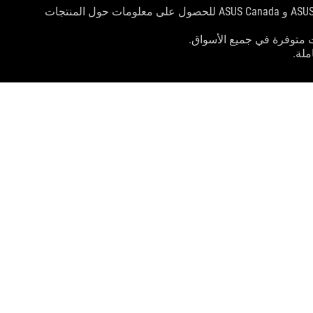
سيتم توزيع المنتجات المعتمدة من قبل هيئة الاتصالات الفيدرالية و Industry Canada في الولايات المتحدة وكندا. يرجى زيارة مواقع ASUS USA و ASUS Canada للحصول على معلومات حول المنتجات
 متوفرة في جميع الأسواق.
لة.
ا في ذلك سرعة معالجة الجهاز المضيف وسمات الملفات وعوامل أخرى متعلقة بتكوين النظام وبيئة
احصل على أحدث العروض والمزيد
التسجيل
youtube
instagram
twitter
facebook