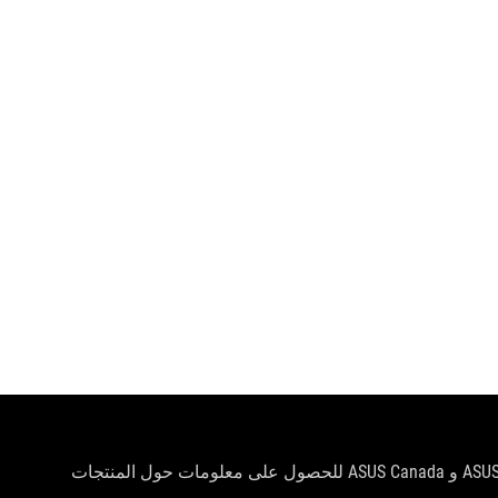
سيتم توزيع المنتجات المعتمدة من قبل هيئة الاتصالات الفيدرالية و Industry Canada في الولايات المتحدة وكندا. يرجى زيارة مواقع ASUS USA و ASUS Canada للحصول على معلومات حول المنتجات