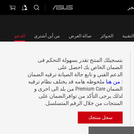
جر
ASUS
home
logo
تقنية
الجوائز
صالة العرض
من أين أشتري
الدعم
بتسجيلك المنتج تقدر بسهولة التحكم فى
الضمان الخاص بك احصل على
الدعم الفني و تابع حالة الصيانة ترقيه الضمان
:
من هنا
ملحوظه هامه قد يختلف نظام ترقيه
الضمان Premium Care من بلد الى اخرى و
لذلك يرجى التأكد من توافرالضمان على
المنتجات من خلال الرقم المتسلسل.
سجل منتجك