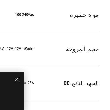
مواد خطيرة
100-240Vac
حجم المروحة
+3.3V +5V +12V -12V +5Vsb
الجهد الناتج DC
25A	25A	83.3A 0.3A 3A