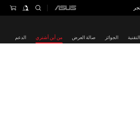
جر
ASUS
home
logo
تقنية
الجوائز
صالة العرض
من أين أشتري
الدعم