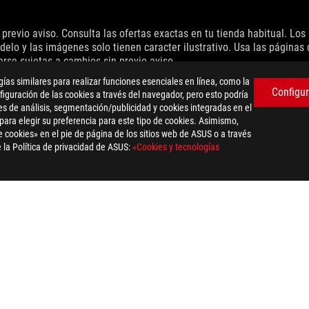
previo aviso. Consulta las ofertas exactas en tu tienda habitual. Lo
delo y las imágenes solo tienen caracter ilustrativo. Usa las páginas
erse sujetas a cambios sin previo aviso.
cas registradas de sus respectivas compañías.
as similares para realizar funciones esenciales en línea, como la
án basadas en rendimiento teórico. El rendimiento final puede variar 
Configur
iguración de las cookies a través del navegador, pero esto podría
variará dependiendo de factores como la velocidad de procesamiento de
es de análisis, segmentación/publicidad y cookies integradas en el
 para elegir su preferencia para este tipo de cookies. Asimismo,
dation resale price. All resellers are free to set their own price as th
 cookies» en el pie de página de los sitios web de ASUS o a través
dling、recycling fee.
 la Política de privacidad de ASUS:
«Cookies y tecnologías
ACCESORIOS Y SILLAS
>
ROG FOCO
SUPPORT