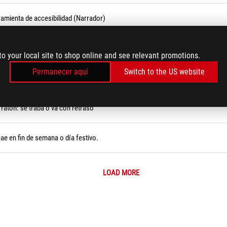
ramienta de accesibilidad (Narrador)
 del envío
to your local site to shop online and see relevant promotions.
Permanecer aquí
Switch to the US website
 Armoury Crate
ratón: se traba o va con retraso
ae en fin de semana o día festivo.
LOAD MORE