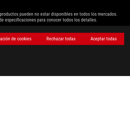
s productos pueden no estar disponibles en todos los mercados.
 de especificaciones para conocer todos los detalles.
en aplicaciones del día a día.
ación de cookies
Rechazar todas
Aceptar todas
l dispositivo huésped, los atributos del archivo y otros factores
ey wish.
OBTÉN LAS ÚLTIMAS OFERTAS Y MÁS
REGÍSTRATE