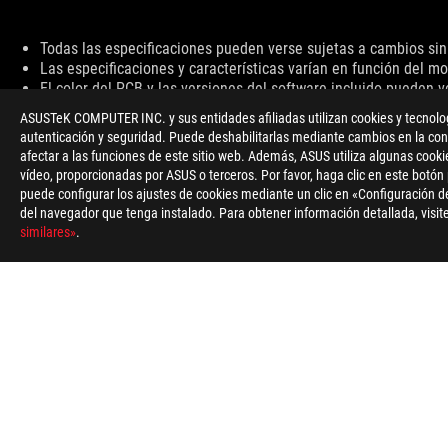
Disclaimer
Todas las especificaciones pueden verse sujetas a cambios sin 
Las especificaciones y características varían en función del mo
El color del PCB y las versiones del software incluido pueden v
La marca y los nombres de los productos mencionados son mar
ASUSTeK COMPUTER INC. y sus entidades afiliadas utilizan cookies y tecnologí
A menos que se indique lo contrario, todas las afirmaciones est
autenticación y seguridad. Puede deshabilitarlas mediante cambios en la conf
La velocidad de transferencia de USB 3.0, 3.1, 3.2, y/o Tipo-C 
afectar a las funciones de este sitio web. Además, ASUS utiliza algunas cooki
relacionados con la configuración del sistema y tu entorno.
vídeo, proporcionadas por ASUS o terceros. Por favor, haga clic en este botón
For pricing information, ASUS is only entitled to set a recommen
puede configurar los ajustes de cookies mediante un clic en «Configuración de
Price may not include extra fee, including tax、shipping、han
del navegador que tenga instalado. Para obtener información detallada, visite
similares»
.
ASUS
Footer
>
GAMING ROPA, MOCHILAS, ACCESORIOS Y SILLAS
>