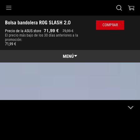
Accessibility links
Bolsa bandolera ROG SLASH 2.0
Saltar al contenido
Ayuda de accesibilidad
Saltar al menú
ASUS Footer
COMPRAR
71,99 €
Precio de la ASUS store
79,99 €
El precio más bajo de los 30 días anteriores a la
promoción:
71,99 €
MENÚ
Características
Características
Especificaciones técnicas
ROG SLASH
Galería
Dónde comprar
Soporte