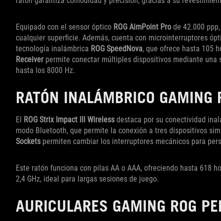
ratón garantiza comodidad y precisión, gracias a su revestimien
Equipado con el sensor óptico
ROG AimPoint Pro
de 42.000 ppp,
cualquier superficie. Además, cuenta con microinterruptores ópti
tecnología inalámbrica
ROG SpeedNova
, que ofrece hasta 105 
Receiver
permite conectar múltiples dispositivos mediante una 
hasta los 8000 Hz.
RATÓN INALÁMBRICO GAMING R
El
ROG Strix Impact III Wireless
destaca por su conectividad inal
modo Bluetooth, que permite la conexión a tres dispositivos s
Sockets
permiten cambiar los interruptores mecánicos para person
Este ratón funciona con pilas AA o AAA, ofreciendo hasta 618 
2,4 GHz, ideal para largas sesiones de juego.
AURICULARES GAMING ROG PE