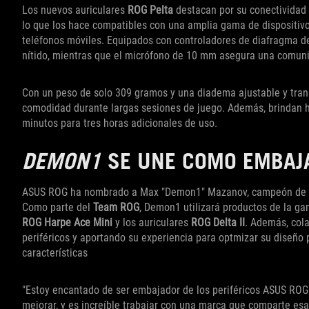
Los nuevos auriculares
ROG Pelta
destacan por su conectividad 
lo que los hace compatibles con una amplia gama de dispositivo
teléfonos móviles. Equipados con controladores de diafragma d
nítido, mientras que el micrófono de 10 mm asegura una comunic
Con un peso de solo 309 gramos y una diadema ajustable y trans
comodidad durante largas sesiones de juego. Además, brindan h
minutos para tres horas adicionales de uso.
DEMON1
SE UNE COMO EMBAJA
ASUS ROG ha nombrado a Max "Demon1" Mazanov, campeón de
Como parte del
Team ROG
, Demon1 utilizará productos de la g
ROG Harpe Ace Mini
y los auriculares
ROG Delta II
. Además, cola
periféricos y aportando su experiencia para optmizar su diseño 
características
"Estoy encantado de ser embajador de los periféricos ASUS ROG
mejorar, y es increíble trabajar con una marca que comparte esa