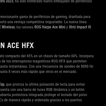
ons 2023
, ha sido nombrado nuevo embajador de periféricos
emocionante gama de periféricos de gaming, diseñada para
ports una ventaja competitiva inigualable. La nueva línea
X Wireless
, los ratones
ROG Harpe Ace Mini
y
Strix Impact III
N ACE HFX
ato compacto del 65% en un chasis de tamaño 60%. Incorpora
s de los interruptores magnéticos ROG HFX que permiten
puesta instantánea. Con una frecuencia de sondeo de 8000 Hz
 hasta 8 veces más rápido que otros en el mercado.
Tap
, que prioriza la última pulsación de tecla para evitar
, cuenta con una barra de luces RGB dinámica y un botón
cubierta protectora integrada protege el teclado del polvo
PCs de manera rápida y ordenada gracias a los puertos