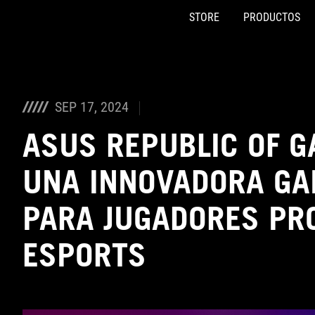
STORE
PRODUCTOS
Accessibility links
Saltar al contenido
Ayuda de accesibilidad
Saltar al menú
ASUS Footer
SEP 17, 2024
ASUS REPUBLIC OF 
UNA INNOVADORA GA
PARA JUGADORES PR
ESPORTS