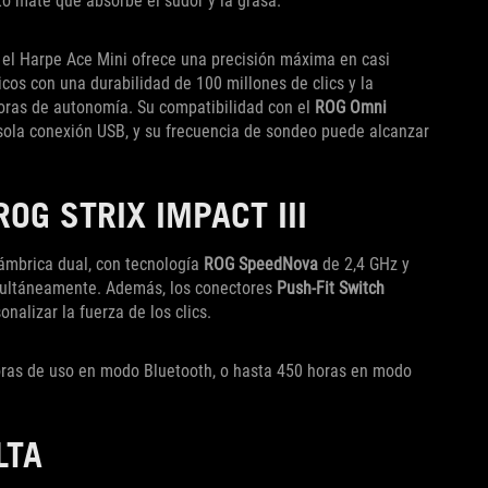
to mate que absorbe el sudor y la grasa.
 el Harpe Ace Mini ofrece una precisión máxima en casi
cos con una durabilidad de 100 millones de clics y la
horas de autonomía. Su compatibilidad con el
ROG Omni
sola conexión USB, y su frecuencia de sondeo puede alcanzar
OG STRIX IMPACT III
ámbrica dual, con tecnología
ROG SpeedNova
de 2,4 GHz y
imultáneamente. Además, los conectores
Push-Fit Switch
alizar la fuerza de los clics.
horas de uso en modo Bluetooth, o hasta 450 horas en modo
LTA