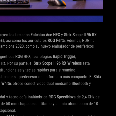
luyen los teclados
Falchion Ace HFX
y
Strix Scope II 96 RX
ess
, así como los auriculares
ROG Pelta
. Además, ROG ha
mpions 2023, como su nuevo embajador de periféricos
agnéticos
ROG HFX
, tecnologías
Rapid Trigger
,
Hz. Por su parte, el
Strix Scope II 96 RX Wireless
está
ifuncionales y teclas rápidas para streaming.
stico de su predecesor en un formato más compacto. El
Strix
 White
, ofrece conectividad dual mediante Bluetooth y
dal y tecnología inalámbrica
ROG SpeedNova
de 2,4 GHz de
a de 50 mm chapados en titanio y un micrófono boom de 10
epcional.