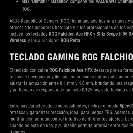
Max "Demon1" Mazanov
, campeón del
VALORANT Champi
ROG.
ASUS Republic of Gamers (ROG) ha anunciado hoy una nueva y 
ofrecer a los jugadores hardcore y a los profesionales de los es
incluye los teclados
ROG Falchion Ace HFX
y
Strix Scope II 96 R
Wireless
, y los auriculares
ROG Pelta
.
TECLADO GAMING ROG FALCHIO
El teclado con calbe
ROG Falchion Ace HFX
destaca por su form
teclas de navegación y flechas en un diseño optimizado, ademá
ajustar la actuación entre 0.1 mm y 4.0 mm, brindando una res
y un tiempo de respuesta de tan solo 0,125 ms, este teclado es
Entre sus características sobresalientes, incluye el modo
Speed
retrasos y garantizar precisión, ideal para juegos FPS. Además
multifunción para un control intuitivo de diferentes ajustes. La 
cuando no está en uso, y su diseño permite alternar entre dos 
traseros.