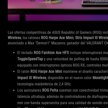
Las ofertas competitivas de ASUS Republic of Gamers (ROG) inc
Wireless
, los ratones
ROG Harpe Ace Mini
y
Strix Impact III Wirel
anunciado a Max "Demon1" Mazanov, ganador del VALORANT Cha
El teclado
ROG Falchion Ace HFX
incluye interruptores m
ToggleSpeedTap
y una velocidad de polling de hasta 8000 
equipado con interruptores ópticos ROG RX, controles mult
El ratón
ROG Harpe Ace Mini
mantiene el diseño caracterí
Impact III Wireless
, disponible en el nuevo color
Moonlight
tecnología inalámbrica de 2,4 GHz.
Los auriculares
ROG Pelta
cuentan con conectividad trimo
latencia ultrabaja, además de controladores de diafragm
mm con banda superancha para una calidad de sonido exc