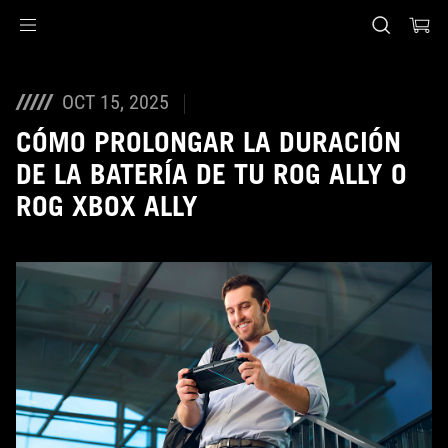
Accessibility links
Saltar al contenido
Ayuda de accesibilidad
Saltar al menú
ASUS Footer
OCT 15, 2025
CÓMO PROLONGAR LA DURACIÓN
DE LA BATERÍA DE TU ROG ALLY O
ROG XBOX ALLY