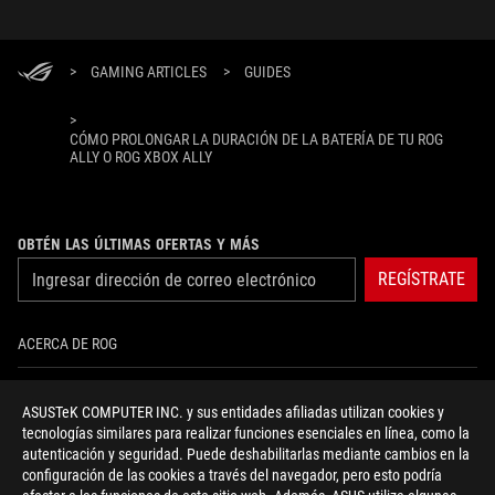
experiencia de juego en PC superior...
ROG pue
próxima 
o jugar 
>
GAMING ARTICLES
>
GUIDES
>
CÓMO PROLONGAR LA DURACIÓN DE LA BATERÍA DE TU ROG
ALLY O ROG XBOX ALLY
OBTÉN LAS ÚLTIMAS OFERTAS Y MÁS
REGÍSTRATE
ACERCA DE ROG
INICIO
ASUSTeK COMPUTER INC. y sus entidades afiliadas utilizan cookies y
tecnologías similares para realizar funciones esenciales en línea, como la
NEWSROOM
autenticación y seguridad. Puede deshabilitarlas mediante cambios en la
configuración de las cookies a través del navegador, pero esto podría
NOTICIAS