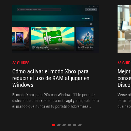
GUIDES
GUID
Cómo activar el modo Xbox para
Mejor
reducir el uso de RAM al jugar en
conse
Windows
Disco
El modo Xbox para PCs con Windows 11 te permite
Verse o
disfrutar de una experiencia más ágil y amigable para
parar, r
el mando que nunca en tu portátil o sobremesa
que habl
gaming ROG. Pon tu biblioteca de juegos en primer
videolla
plano, minimiza las distracciones del sistema
escuela.
operativo, optimiza el uso de RAM y mucho más. Así
equipo 
es como puedes activarlo y conseguir una
si el au