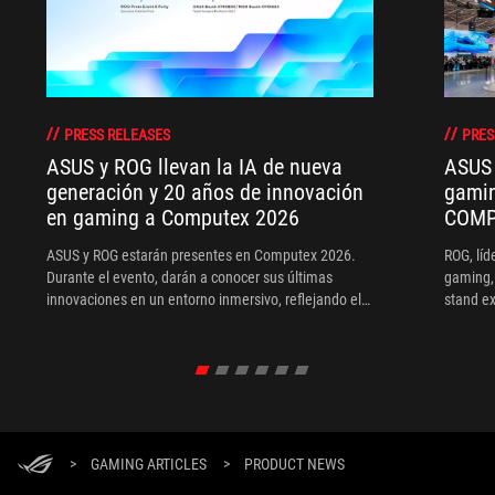
PRESS RELEASES
PRES
ASUS y ROG llevan la IA de nueva
ASUS 
generación y 20 años de innovación
gamin
en gaming a Computex 2026
COMP
ASUS y ROG estarán presentes en Computex 2026.
ROG, líd
Durante el evento, darán a conocer sus últimas
gaming,
innovaciones en un entorno inmersivo, reflejando el
stand ex
avance continuo de la compañía en tecnología
marca un
inteligente integrada a ecosistemas empresariales y
marca s
de consumo. Además, ROG celebrará su 20º
en el m
aniversario, destacando dos décadas de innovación y
muestra
evolución en el diseño para gaming.
comprom
estable
diseño i
>
GAMING ARTICLES
>
PRODUCT NEWS