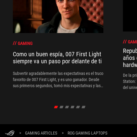
GAM
GAMING
Repub
Como un buen espía, 007 First Light
años 
siempre va un paso por delante de ti
hard
Subvertir agradablemente las expectativas es el truco
De la pr
favorito de 007 First Light, y es uno ganador. Desde
Station:
sus primeros segundos, tomó mis expectativas y las
del uni
tiró por la ventana, ya que el juego empezó con Bond
no como espía, sino como tripulante de la Marina.
Simplemente aparece en el radar del MI6 después de
verse envuelto en una de sus operaciones.
>
GAMING ARTICLES
>
ROG GAMING LAPTOPS