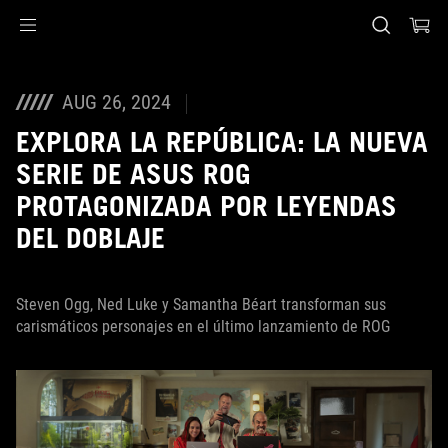
Accessibility links
Saltar al contenido
Ayuda de accesibilidad
Saltar al menú
ASUS Footer
AUG 26, 2024
EXPLORA LA REPÚBLICA: LA NUEVA
SERIE DE ASUS ROG
PROTAGONIZADA POR LEYENDAS
DEL DOBLAJE
Steven Ogg, Ned Luke y Samantha Béart transforman sus
carismáticos personajes en el último lanzamiento de ROG