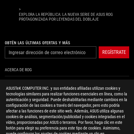
>
EXPLORA LA REPÚBLICA: LA NUEVA SERIE DE ASUS ROG
PROTAGONIZADA POR LEYENDAS DEL DOBLAJE
OBTÉN LAS ÚLTIMAS OFERTAS Y MÁS
REGÍSTRATE
ACERCA DE ROG
INICIO
ASUSTeK COMPUTER INC. y sus entidades afiliadas utilizan cookies y
tecnologías similares para realizar funciones esenciales en línea, como la
NEWSROOM
autenticación y seguridad. Puede deshabilitarlas mediante cambios en la
configuración de las cookies a través del navegador, pero esto podría
NOTICIAS
afectar a las funciones de este sitio web. Además, ASUS utiliza algunas
cookies de análisis, segmentación/publicidad y cookies integradas en el
vídeo, proporcionadas por ASUS o terceros. Por favor, haga clic en este
facebook
twitter
youtube
instagram
discord
botón para elegir su preferencia para este tipo de cookies. Asimismo,
puede configurar los ajustes de cookies mediante un clic en