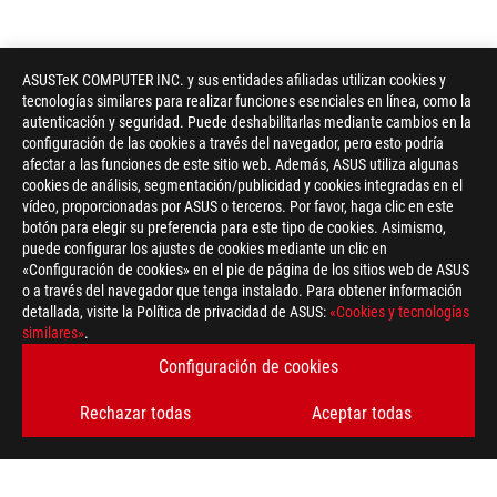
ASUSTeK COMPUTER INC. y sus entidades afiliadas utilizan cookies y
tecnologías similares para realizar funciones esenciales en línea, como la
autenticación y seguridad. Puede deshabilitarlas mediante cambios en la
configuración de las cookies a través del navegador, pero esto podría
afectar a las funciones de este sitio web. Además, ASUS utiliza algunas
cookies de análisis, segmentación/publicidad y cookies integradas en el
vídeo, proporcionadas por ASUS o terceros. Por favor, haga clic en este
botón para elegir su preferencia para este tipo de cookies. Asimismo,
puede configurar los ajustes de cookies mediante un clic en
«Configuración de cookies» en el pie de página de los sitios web de ASUS
o a través del navegador que tenga instalado. Para obtener información
detallada, visite la Política de privacidad de ASUS:
«Cookies y tecnologías
similares»
.
Disclaimer
Todas las especificaciones pueden verse sujetas a cambios sin 
Los productos pueden no estar disponibles en todos los merca
Configuración de cookies
Las especificaciones y características varían en función del mo
páginas de especificaciones para conocer todos los detalles.
Rechazar todas
Aceptar todas
El color del PCB y las versiones del software incluido pueden v
La marca y los nombres de los productos mencionados son mar
A menos que se indique lo contrario, todas las afirmaciones es
variar en aplicaciones del día a día.