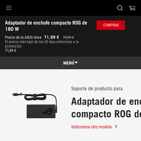
Accessibility links
Adaptador de enchufe compacto ROG de 
Saltar al contenido
Ayuda de accesibilidad
Saltar al menú
ASUS Footer
COMPRAR
180 W
-
71,99 €
Precio de la ASUS store
79,99 €
Soporte
El precio más bajo de los 30 días anteriores a la
promoción:
71,99 €
MENÚ
Características
Características
Especificaciones técnicas
Soporte de producto para
Adaptador de en
Galería
compacto ROG d
Dónde comprar
Soporte
Selecciona otro modelo