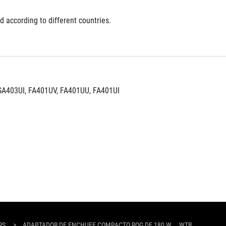
d according to different countries.
A403UI, FA401UV, FA401UU, FA401UI
RS
>
ADAPTADOR DE ENCHUFE COMPACTO ROG DE 180 W
WTB