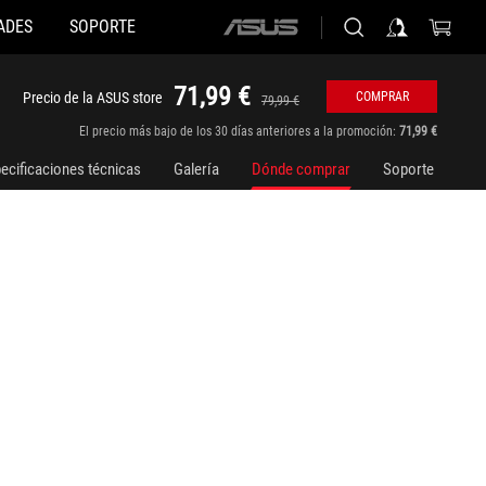
ADES
SOPORTE
ASUS
home
logo
71,99 €
Precio de la ASUS store
COMPRAR
79,99 €
El precio más bajo de los 30 días anteriores a la promoción:
71,99 €
ecificaciones técnicas
Galería
Dónde comprar
Soporte