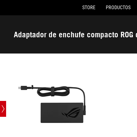
STORE
PRODUCTOS
Accessibility links
Saltar al contenido
Ayuda de accesibilidad
Saltar al menú
ASUS Footer
Adaptador de enchufe compacto ROG