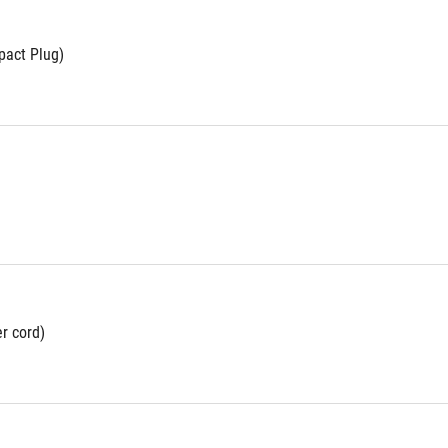
pact Plug)
r cord)