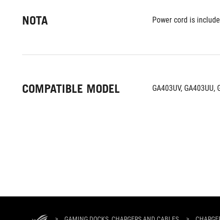
NOTA
Power cord is include
COMPATIBLE MODEL
GA403UV, GA403UU, G
ASUS
Footer
>
GAMING DOCKS, CHARGERS AND CABLES
>
CHARGE