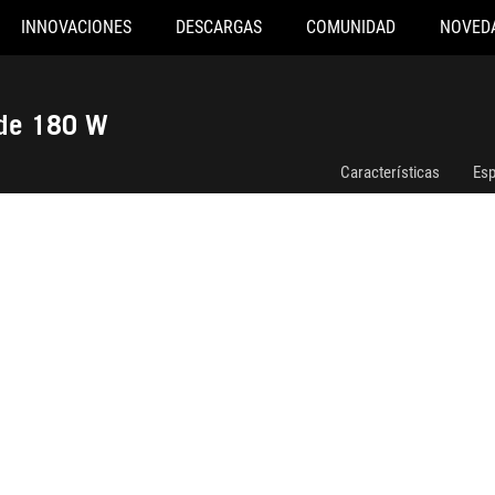
INNOVACIONES
DESCARGAS
COMUNIDAD
NOVED
Adaptador de enchufe compacto ROG de 180 W
 de 180 W
Características
Esp