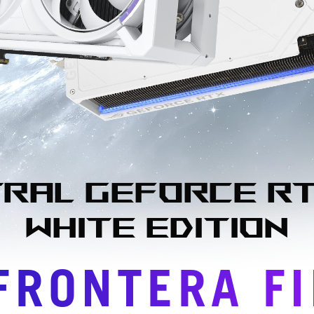
tral GeForce
RT
White Edition
FRONTERA F