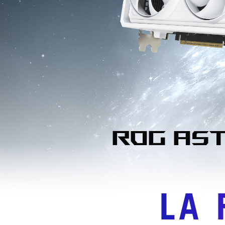
ROG As
LA 