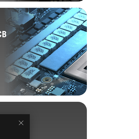
CB
ro
e la