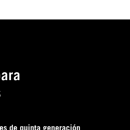
para
s
es de quinta generación