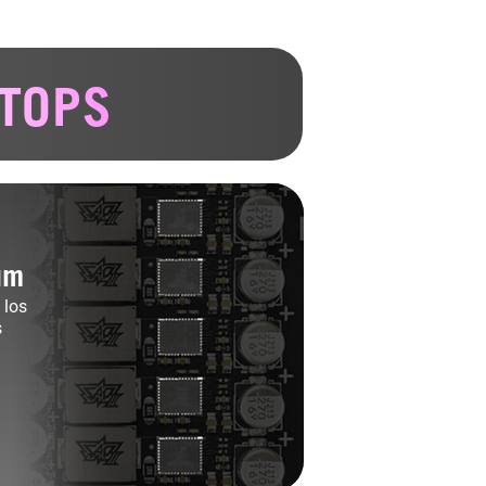
 TOPS
um
 los
s