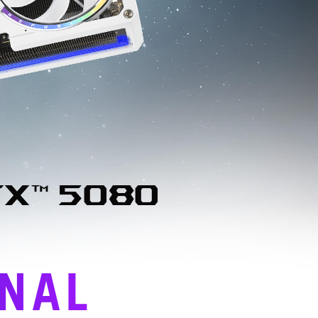
X™ 5080
INAL