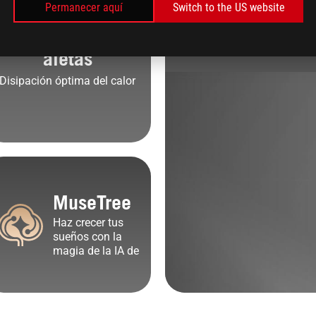
PSU
Permanecer aquí
Switch to the US website
Distancia entre
ROG Thor III 1600W
aletas
Disipación óptima del calor
MuseTree
Haz crecer tus
sueños con la
magia de la IA de