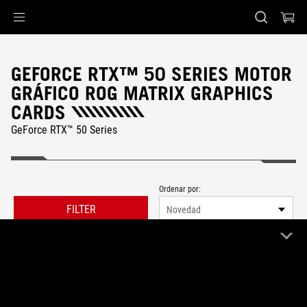
Accessibility links
Saltar al contenido
Ayuda de accesibilidad
Saltar al menú
ASUS Footer
GEFORCE RTX™ 50 SERIES MOTOR
GRÁFICO ROG MATRIX GRAPHICS
CARDS
GeForce RTX™ 50 Series
Ordenar por:
FILTER
Novedad
1 Producto
Limpiar todo
GeForce RTX™ 50 Series
ROG Matrix
Remove GeForce RTX™ 50 Series
Remove ROG Matrix