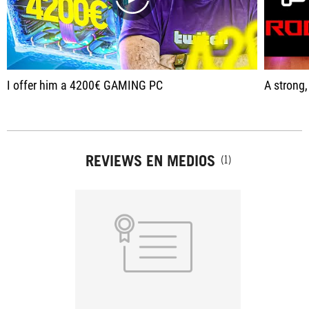
play
I offer him a 4200€ GAMING PC
A strong, 
REVIEWS EN MEDIOS
(1)