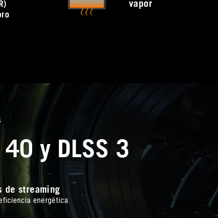
vapor
R)
oro
s
 40 y DLSS 3
s de streaming
eficiencia energética