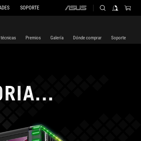
ADES
SOPORTE
ASUS
home
logo
 técnicas
Premios
Galería
Dónde comprar
Soporte
RIA...