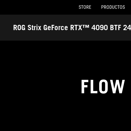
STORE
PRODUCTOS
Accessibility links
Saltar al contenido
Ayuda de accesibilidad
Saltar al menú
ASUS Footer
ROG Strix GeForce RTX™ 4090 BTF 2
FLOW 