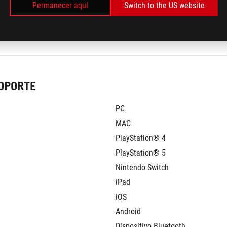
Permanecer aquí
Switch to the US website
BT
3.5mm
OPORTE
PC
MAC
PlayStation® 4
PlayStation® 5
Nintendo Switch
iPad
iOS
Android
Dispositivo Bluetooth