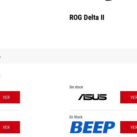
ROG Delta II
k
Sin stock
VER
VE
En Stock
VER
VE