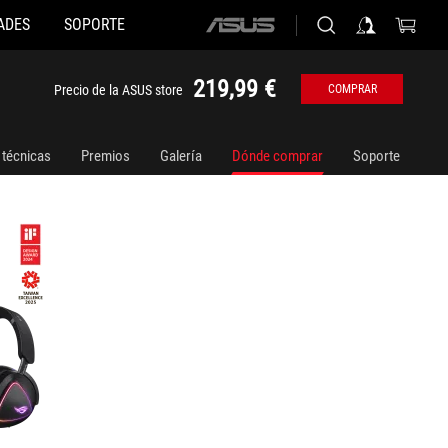
ADES
SOPORTE
ASUS
home
logo
219,99 €
Precio de la ASUS store
COMPRAR
 técnicas
Premios
Galería
Dónde comprar
Soporte