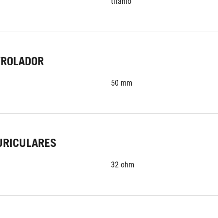
titanio
TROLADOR
50 mm
URICULARES
32 ohm