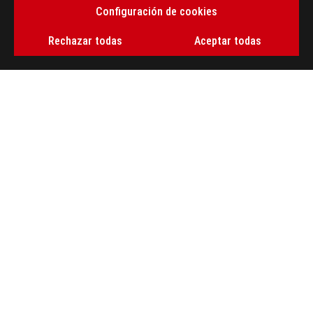
ASUS
Configuración de cookies
Footer
>
GAMING TECLADOS
>
AURA RGB
Rechazar todas
Aceptar todas
>
ROG FALCHION ACE HFX ZYWOO EDITION GAMING KEYBOARD
GALLERY
OBTÉN LAS ÚLTIMAS OFERTAS Y MÁS
REGÍSTRATE
ACERCA DE ROG
INICIO
NEWSROOM
NOTICIAS