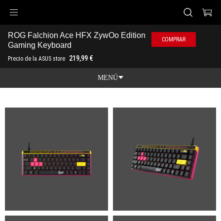
Accessibility links
ROG Falchion Ace HFX ZywOo Edition 
Saltar al contenido
Ayuda de accesibilidad
Saltar al menú
ASUS Footer
COMPRAR
Gaming Keyboard
-
219,99 €
Precio de la ASUS store
Galería
MENÚ
Características
Características
Especificaciones técnicas
Premios
Galería
Dónde comprar
Soporte