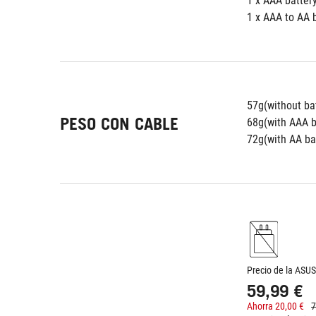
1 x AAA batter
1 x AAA to AA 
57g(without ba
PESO CON CABLE
68g(with AAA b
72g(with AA ba
Precio de la ASUS
59,99 €
Ahorra 20,00 €
7