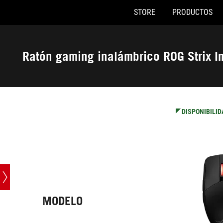
STORE
PRODUCTOS
Rat
Accessibility links
Saltar al contenido
Ayuda de accesibilidad
Saltar al menú
ASUS Footer
Ratón gaming inalámbrico ROG Strix Im
-
Especificaciones
técnicas
DISPONIBILID
MODELO