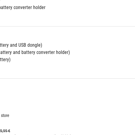
y
battery converter holder
ttery and USB dongle)
attery and battery converter holder)
ttery)
 store
9,99 €