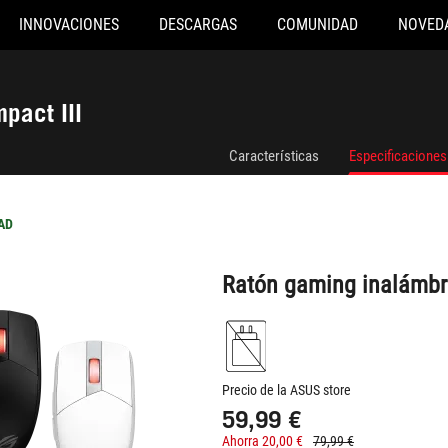
INNOVACIONES
DESCARGAS
COMUNIDAD
NOVED
ón gaming inalámbrico ROG Strix Impact III
pact III
Características
Especificaciones
AD
Ratón gaming inalámbri
Precio de la ASUS store
59,99 €
Ahorra 20,00 €
79,99 €