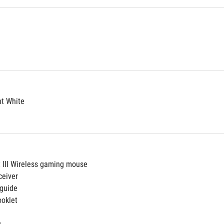
t White
 III Wireless gaming mouse
ceiver
 guide
ooklet