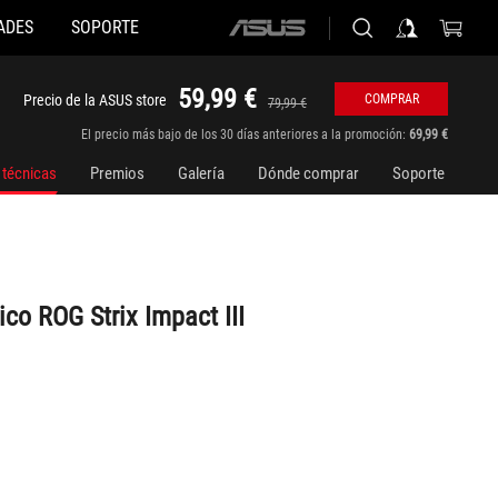
ADES
SOPORTE
ASUS
home
logo
59,99 €
Precio de la ASUS store
COMPRAR
79,99 €
El precio más bajo de los 30 días anteriores a la promoción:
69,99 €
 técnicas
Premios
Galería
Dónde comprar
Soporte
co ROG Strix Impact III