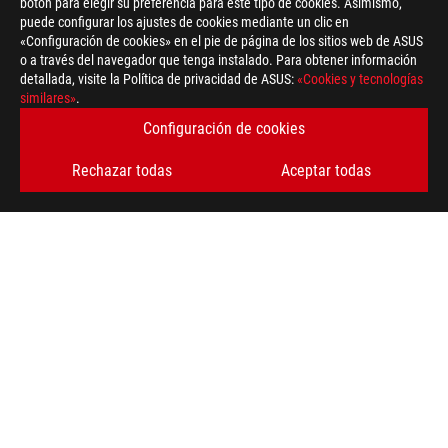
botón para elegir su preferencia para este tipo de cookies. Asimismo,
puede configurar los ajustes de cookies mediante un clic en
«Configuración de cookies» en el pie de página de los sitios web de ASUS
o a través del navegador que tenga instalado. Para obtener información
detallada, visite la Política de privacidad de ASUS:
«Cookies y tecnologías
similares»
.
Configuración de cookies
Rechazar todas
Aceptar todas
ASUS
Footer
>
GAMING MONITORES
>
MONITORES FILTER
>
MONITOR GAMING ROG STRIX XG32VQ
AWARD
OBTÉN LAS ÚLTIMAS OFERTAS Y MÁS
REGÍSTRATE