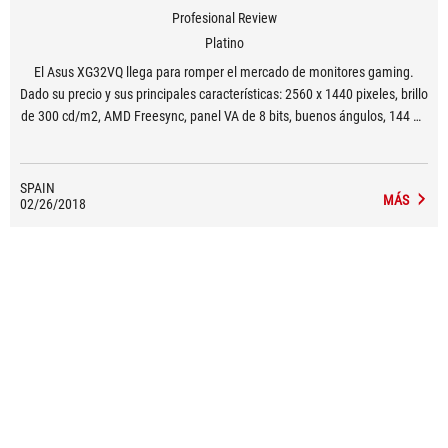
Profesional Review
Platino
El Asus XG32VQ llega para romper el mercado de monitores gaming.
Dado su precio y sus principales características: 2560 x 1440 pixeles, brillo
de 300 cd/m2, AMD Freesync, panel VA de 8 bits, buenos ángulos, 144 Hz
y un tiempo de respuesta de 4 ms nos ofrece un monitor tope de gama.
SPAIN
MÁS
02/26/2018