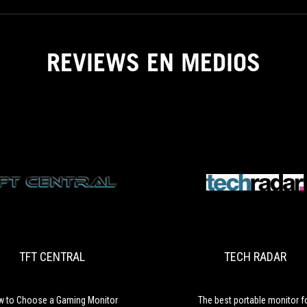
build
quality,
and
versatility
REVIEWS EN MEDIOS
that
would
make
it
a
fitting
addition
to
any
TFT
gamer's
How
hardware
CENTRAL
to
arsenal.
Choose
a
TFT CENTRAL
TECH RADAR
Gaming
Monitor
–
Including
 to Choose a Gaming Monitor
The best portable monitor f