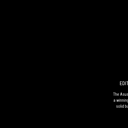
EDI
The Asus
a winnin
solid bu
would ma
ga