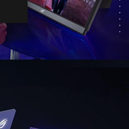
「ROG
Raikiri」
レ
ビ
ュ
ー！