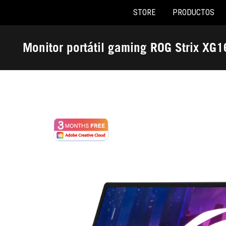
STORE
PRODUCTOS
Accessibility links
Saltar al contenido
Ayuda de accesibilidad
Saltar al menú
ASUS Footer
Monitor portátil gaming ROG Strix XG