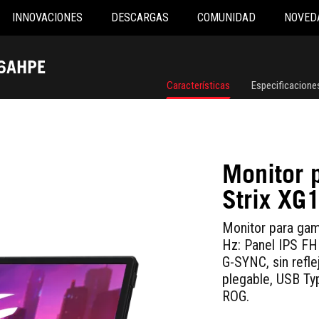
INNOVACIONES
DESCARGAS
COMUNIDAD
NOVED
16AHPE
Características
Especificacione
Monitor 
Strix XG
Monitor para gam
Hz: Panel IPS FH
G-SYNC, sin refle
plegable, USB Ty
ROG.