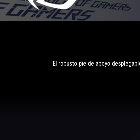
so
it's
extremely
flexible
to
game
on
without
boundaries.
El robusto pie de apoyo desplegable