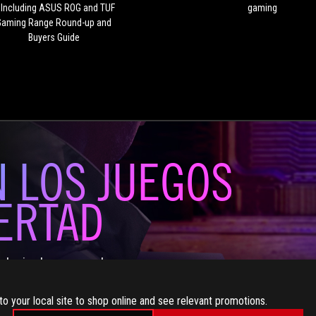
ASUS
 Including ASUS ROG and TUF
gaming
ROG
Gaming Range Round-up and
and
Buyers Guide
TUF
Gaming
Range
Round-
up
and
Buyers
Guide
 LOS JUEGOS
BERTAD
alquier lugar con el
 de 15,6 pulgadas
ción adaptativa que
to your local site to shop online and see relevant promotions.
ones. Apóyalo en