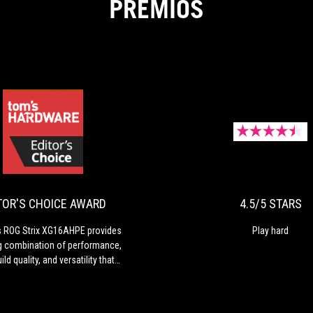
PREMIOS
EDITOR'S
4
The
P
CHOICE
Asus
h
ROG
AWARD
Strix
XG16AHPE
TOR'S CHOICE AWARD
4.5/5 STARS
provides
a
 ROG Strix XG16AHPE provides
Play hard
winning
g combination of performance,
combination
ild quality, and versatility that
of
ke it a fitting addition to any
performance,
mer's hardware arsenal.
solid