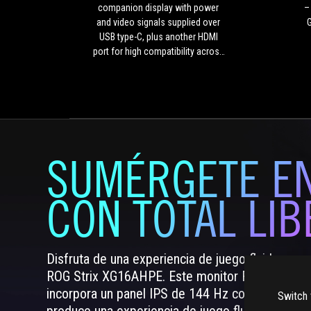
display
companion display with power
–
with
and video signals supplied over
power
USB type-C, plus another HDMI
and
port for high compatibility across
video
game platforms to pair PC, phone
signals
and console machines. Built-in
supplied
battery design allows it to work
over
for up to three hours without
USB
worrying about external power
type-
supply. The ergo-friendly kickstand
C,
supports multiple angles and has
SUMÉRGETE EN
plus
a small footprint with portrait or
another
landscape orientations, so it's
CON TOTAL LI
HDMI
extremely flexible to game on
port
without boundaries.
for
high
compatibility
Disfruta de una experiencia de juego fluida en cu
across
ROG Strix XG16AHPE. Este monitor FHD portátil
game
incorpora un panel IPS de 144 Hz con sincroniza
Switch 
platforms
produce una experiencia de juego fluida y sin tir