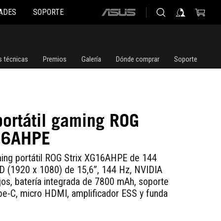
ADES
SOPORTE
ASUS
home
logo
s técnicas
Premios
Galería
Dónde comprar
Soporte
portátil gaming ROG
16AHPE
ing portátil ROG Strix XG16AHPE de 144
D (1920 x 1080) de 15,6”, 144 Hz, NVIDIA
jos, batería integrada de 7800 mAh, soporte
pe-C, micro HDMI, amplificador ESS y funda