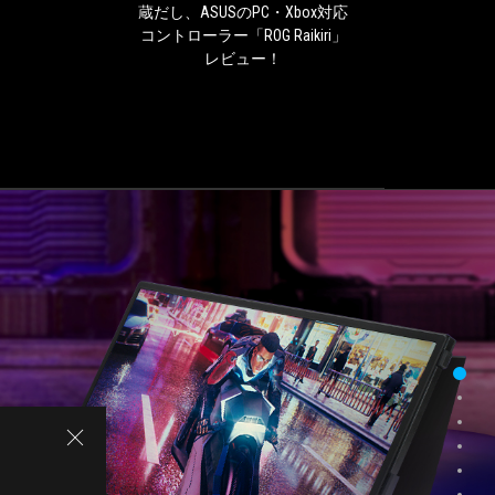
あ
蔵だし、ASUSのPC・Xbox対応
14
る
コントローラー「ROG Raikiri」
we
し
レビュー！
DAC
内
蔵
だ
し、
ASUS
の
PC・
Xbox
対
応
コ
ン
ト
ロ
ー
ラ
ー