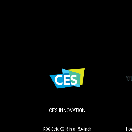
CES
ROG
INNOVATION
Strix
XG16
is
CES INNOVATION
a
15.6-
inch
companion
ROG Strix XG16 is a 15.6-inch
How