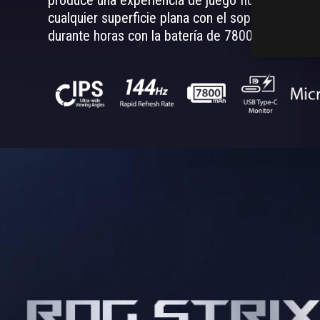
to
cualquier superficie plana con el soporte plegabl
pair
PC,
durante horas con la batería de 7800 mAh.
phone
and
console
machines.
Built-
in
battery
design
allows
it
to
work
for
up
to
three
hours
without
worrying