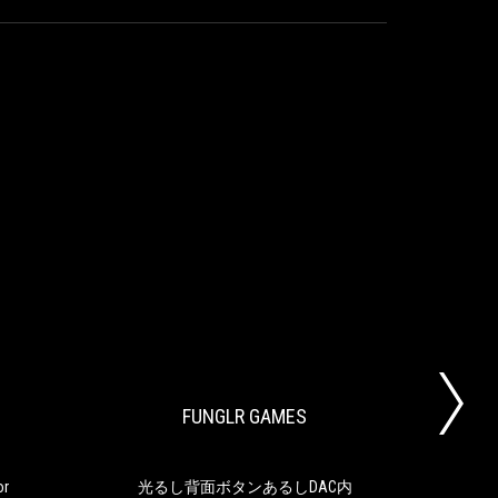
TECH
FUNGLR
The
光
RADAR
GAMES
best
る
portable
し
monitor
背
FUNGLR GAMES
for
面
gaming
ボ
タ
ン
or
光るし背面ボタンあるしDAC内
RO