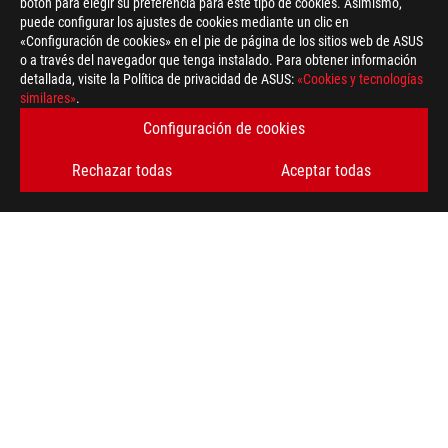
botón para elegir su preferencia para este tipo de cookies. Asimismo,
puede configurar los ajustes de cookies mediante un clic en
«Configuración de cookies» en el pie de página de los sitios web de ASUS
o a través del navegador que tenga instalado. Para obtener información
detallada, visite la Política de privacidad de ASUS:
«Cookies y tecnologías
similares»
.
Configuración de cookies
Rechazar todas
Aceptar todas
ASUS
Footer
>
GAMING PLACAS BASE
>
PLACAS BASE FILTER
>
ROG MAXIMUS X CODE
AWARD
OBTÉN LAS ÚLTIMAS OFERTAS Y MÁS
REGÍSTRATE