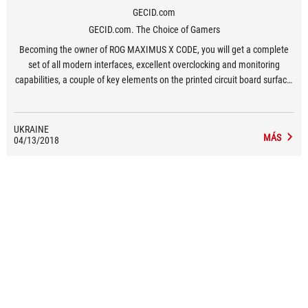
GECID.com
GECID.com. The Choice of Gamers
Becoming the owner of ROG MAXIMUS X CODE, you will get a complete
set of all modern interfaces, excellent overclocking and monitoring
capabilities, a couple of key elements on the printed circuit board surface,
advanced equipment, and a rigorous design in dark colors.
UKRAINE
MÁS
04/13/2018