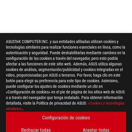
ASUSTeK COMPUTER INC. y sus entidades afiliadas utilizan cookies y
tecnologías similares para realizar funciones esenciales en línea, como la
autenticación y seguridad. Puede deshabilitarlas mediante cambios en la
configuración de las cookies a través del navegador, pero esto podría
afectar a las funciones de este sitio web. Además, ASUS utiliza algunas
cookies de análisis, segmentación/publicidad y cookies integradas en el
vídeo, proporcionadas por ASUS o terceros. Por favor, haga clic en este
botón para elegir su preferencia para este tipo de cookies. Asimismo,
puede configurar los ajustes de cookies mediante un clic en
«Configuración de cookies» en el pie de página de los sitios web de ASUS
o a través del navegador que tenga instalado. Para obtener información
detallada, visite la Política de privacidad de ASUS:
«Cookies y tecnologías
similares»
.
Configuración de cookies
Disclaimer
Placas base
Los términos HDMI, HDMI High-Definition Multimedia Interface (
Rechazar todas
Aceptar todas
e imagen comercial HDMI) y los logotipos HDMI son marcas com