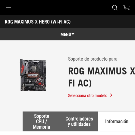
Accessibility links
ROG MAXIMUS X HERO (WI-FI AC)
Saltar al contenido
Ayuda de accesibilidad
Saltar al menú
ASUS Footer
-
Soporte
MENÚ
Características
Características
Especificaciones técnicas
Soporte de producto para
ROG MAXIMUS X
Premios
FI AC)
Galería
Soporte
Selecciona otro modelo
Soporte
Controladores
CPU /
Información
y utilidades
Memoria