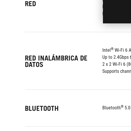
RED
LANGuard: prot
ROG GameFirst
®
Intel
 Wi-Fi 6
RED INALÁMBRICA DE
Up to 2.4Gbps 
DATOS
2 x 2 Wi-Fi 6 
Supports chan
BLUETOOTH
®
Bluetooth
 5.0