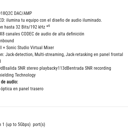
018Q2C DAC/AMP
ED: ilumina tu equipo con el diseño de audio iluminado.
6
on hasta 32 Bits/192 kHz *
8 canales CODEC de audio de alta definición
Unbound
II + Sonic Studio Virtual Mixer
n: Jack-detection, Multi-streaming, Jack-retasking en panel frontal
I
0dBsalida SNR stereo playbacky113dBentrada SNR recording
ielding Technology
 de audio:
 óptica en panel trasero
 1 (up to 5Gbps)  port(s)