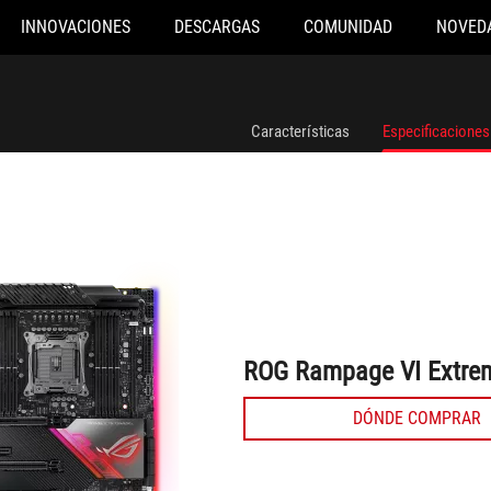
INNOVACIONES
DESCARGAS
COMUNIDAD
NOVED
ROG Rampage VI Extreme Encore
Características
Especificaciones
ROG Rampage VI Extre
DÓNDE COMPRAR