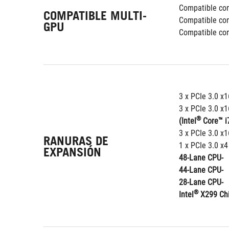
Compatible co
COMPATIBLE MULTI-
Compatible co
GPU
Compatible co
3 x PCIe 3.0 x
3 x PCIe 3.0 x
®
(Intel
 Core™ i
3 x PCIe 3.0 x
RANURAS DE
1 x PCIe 3.0 x4
EXPANSIÓN
48-Lane CPU-
44-Lane CPU-
28-Lane CPU-
®
Intel
 X299 Ch