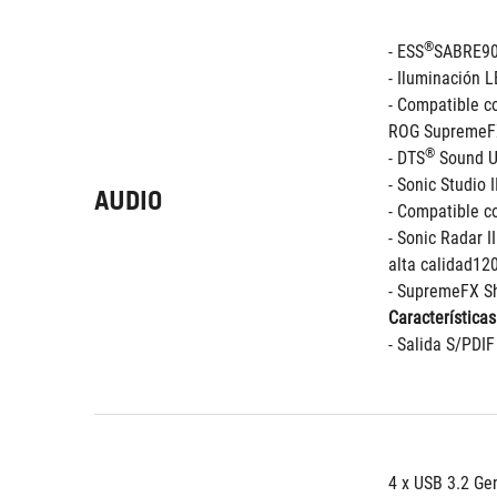
®
- ESS
SABRE9
- Iluminación L
- Compatible c
ROG SupremeFX
®
- DTS
 Sound 
- Sonic Studio I
AUDIO
- Compatible co
- Sonic Radar II
alta calidad12
- SupremeFX Sh
Características
- Salida S/PDIF
4 x USB 3.2 Gen