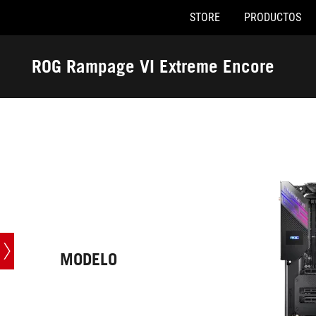
STORE
PRODUCTOS
Accessibility links
Saltar al contenido
Ayuda de accesibilidad
Saltar al menú
ASUS Footer
ROG Rampage VI Extreme Encore
-
Especificaciones
técnicas
MODELO