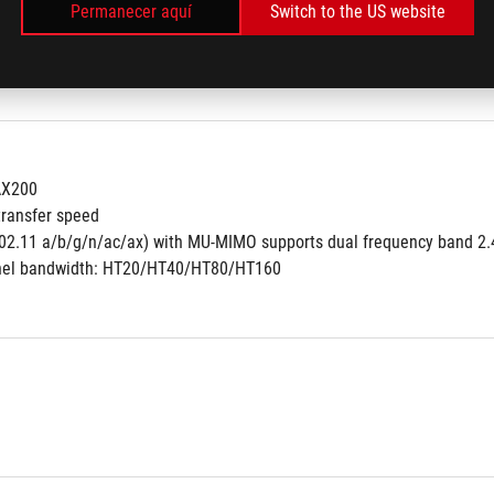
Permanecer aquí
Switch to the US website
ección contra sobrecarga
 Technology
 AX200
transfer speed
(802.11 a/b/g/n/ac/ax) with MU-MIMO supports dual frequency band 2
nel bandwidth: HT20/HT40/HT80/HT160