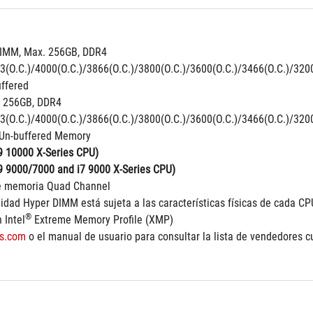
IMM, Max. 256GB, DDR4 
3(O.C.)/4000(O.C.)/3866(O.C.)/3800(O.C.)/3600(O.C.)/3466(O.C.)/32
ffered
 256GB, DDR4 
3(O.C.)/4000(O.C.)/3866(O.C.)/3800(O.C.)/3600(O.C.)/3466(O.C.)/320
Un-buffered Memory
9 10000 X-Series CPU)
9 9000/7000 and i7 9000 X-Series CPU)
de memoria Quad Channel
lidad Hyper DIMM está sujeta a las características físicas de cada CP
®
 Intel
 Extreme Memory Profile (XMP)
s.com
 o el manual de usuario para consultar la lista de vendedores c