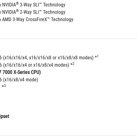
®
n NVIDIA
 3-Way SLI™ Technology
®
n NVIDIA
 2-Way SLI™ Technology
n AMD 3-Way CrossFireX™ Technology
1
16 (x16/x16/x4, x16/x16/x8 or x16/x8/x8 modes) *
2
16 (x16/x16/x4 or x16/x8/x4 modes) *
7 7000 X-Series CPU)
16 (x16/x8/x4 mode)
3
  *
ipset