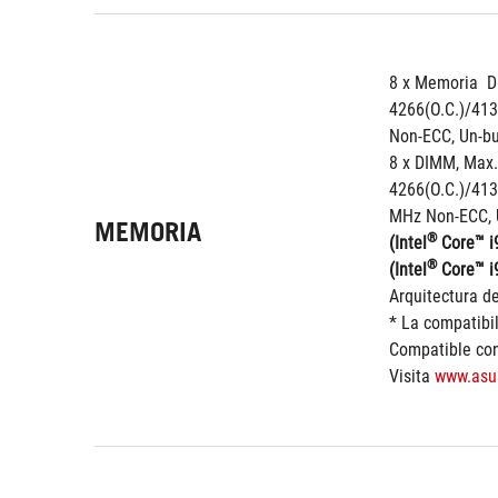
8 x Memoria  D
4266(O.C.)/413
Non-ECC, Un-bu
8 x DIMM, Max.
4266(O.C.)/413
MHz Non-ECC, 
MEMORIA
®
(Intel
 Core™ i
®
(Intel
 Core™ i
Arquitectura 
* La compatibi
Compatible con
Visita 
www.asu