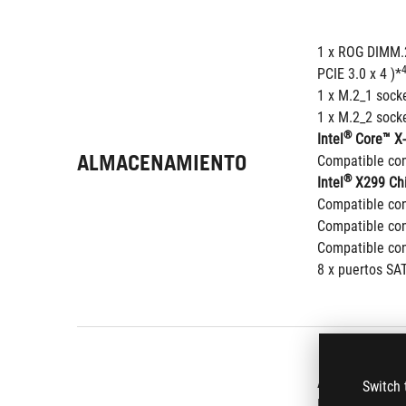
1 x ROG DIMM.2
PCIE 3.0 x 4 )*
1 x M.2_1 sock
1 x M.2_2 sock
®
Intel
 Core™ X-
ALMACENAMIENTO
Compatible con
®
Intel
 X299 Chi
Compatible con 
Compatible con
Compatible con
8 x puertos SA
Aquantia AQC-
Switch 
®
Intel
 I219V