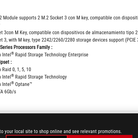
 Module supports 2 M.2 Socket 3 con M key, compatible con dispos
4
et 3con M Key, compatible con dispositivos de almacenamiento tipo
et 3, with M key, type 2242/2260/2280 storage devices support (PCIE 
Series Processors Family : 
®
 Intel
 Rapid Storage Technology Enterprise
pset : 
Raid 0, 1, 5, 10
®
 Intel
 Rapid Storage Technology
®
 Intel
 Optane™
TA 6Gb/s
107 10G
to your local site to shop online and see relevant promotions.