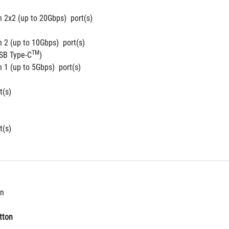
 2x2 (up to 20Gbps)  port(s)
 2 (up to 10Gbps)  port(s)
TM
USB Type-C
)
 1 (up to 5Gbps)  port(s)
t(s)
t(s)
on
tton