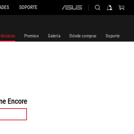
ADES
SOPORTE
ASUS
home
logo
 técnicas
Premios
Galería
Dónde comprar
Soporte
me Encore