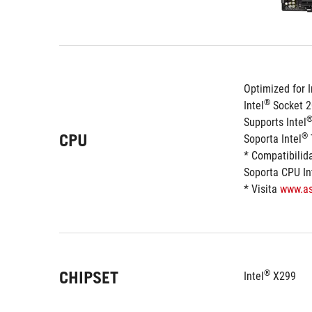
Optimized for I
®
Intel
 Socket 
Supports Intel
CPU
®
Soporta Intel
* Compatibilida
Soporta CPU In
* Visita 
www.a
CHIPSET
®
Intel
 X299