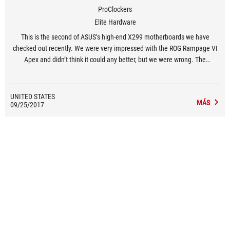
ProClockers
Elite Hardware
This is the second of ASUS’s high-end X299 motherboards we have
checked out recently. We were very impressed with the ROG Rampage VI
Apex and didn’t think it could any better, but we were wrong. The
Rampage VI Extreme takes that same premium bloodline and marries it
to top-notch aesthetics. Power users who want to run the very best every
single day have found their dreams come to life here.
UNITED STATES
MÁS
09/25/2017