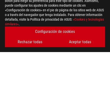
botón para elegir su preferencia para este tipo de cookies. Asimismo,
puede configurar los ajustes de cookies mediante un clic en
«Configuración de cookies» en el pie de página de los sitios web de ASUS
o a través del navegador que tenga instalado. Para obtener información
detallada, visite la Política de privacidad de ASUS:
«Cookies y tecnologías
similares»
.
Configuración de cookies
Rechazar todas
Aceptar todas
ASUS
Footer
>
GAMING PLACAS BASE
>
PLACAS BASE FILTER
>
ROG RAMPAGE VI EXTREME
AWARD
OBTÉN LAS ÚLTIMAS OFERTAS Y MÁS
REGÍSTRATE