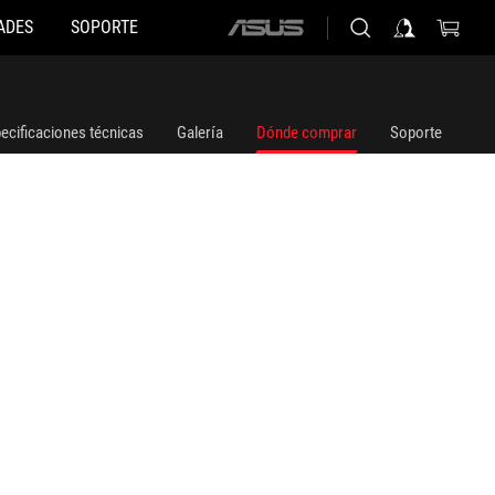
ADES
SOPORTE
ASUS
home
logo
ecificaciones técnicas
Galería
Dónde comprar
Soporte