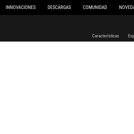
INNOVACIONES
DESCARGAS
COMUNIDAD
NOVED
ROG STRIX B450-F GAMING II
Características
Esp