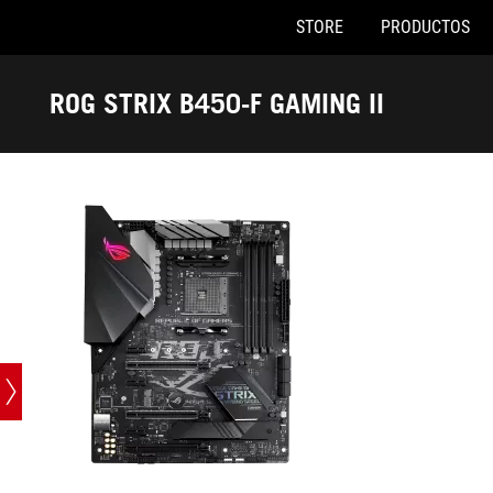
STORE
PRODUCTOS
Accessibility links
Saltar al contenido
Ayuda de accesibilidad
Saltar al menú
ASUS Footer
ROG STRIX B450-F GAMING II