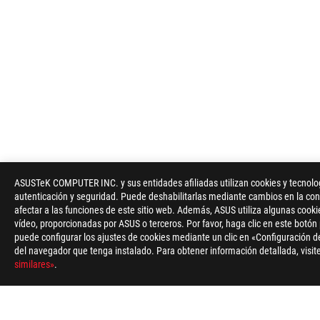
ASUS
Footer
ASUSTeK COMPUTER INC. y sus entidades afiliadas utilizan cookies y tecnologí
>
GAMING PLACAS BASE
>
PLACAS BASE FILTER
>
autenticación y seguridad. Puede deshabilitarlas mediante cambios en la conf
afectar a las funciones de este sitio web. Además, ASUS utiliza algunas cooki
vídeo, proporcionadas por ASUS o terceros. Por favor, haga clic en este botón
puede configurar los ajustes de cookies mediante un clic en «Configuración de
del navegador que tenga instalado. Para obtener información detallada, visite
similares»
.
ACERCA DE ROG
INICIO
NEWSROOM
NOTICIAS