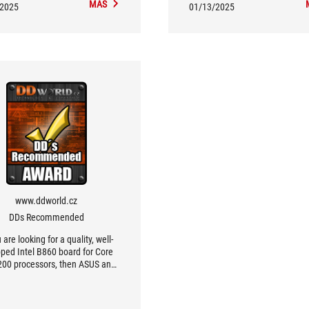
MÁS
/2025
01/13/2025
www.ddworld.cz
DDs Recommended
u are looking for a quality, well-
ped Intel B860 board for Core
 200 processors, then ASUS and
OG STRIX B860-F Gaming WIFI is
tively clear choice, because you
y won't find anything better, if