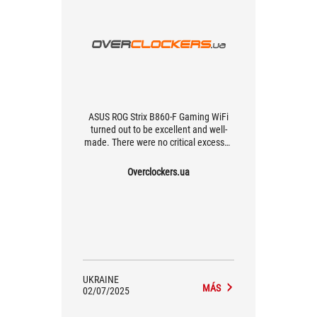
ASUS ROG Strix B860-F Gaming WiFi
turned out to be excellent and well-
made. There were no critical excesses
during its testing, the board was
absolutely stable. The naked eye can
Overclockers.ua
see the redundant layout of the board
with a large margin, in terms of the
same phases of the CPU power
supply, if we consider the operation at
the factory settings.
UKRAINE
MÁS
02/07/2025