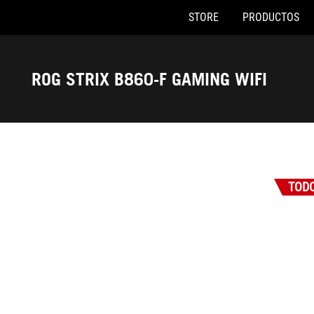
STORE
PRODUCTOS
Accessibility links
Saltar al contenido
Ayuda de accesibilidad
Saltar al menú
ASUS Footer
ROG STRIX B860-F GAMING WIFI
-
Premios
TOD