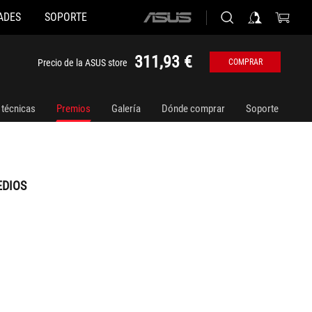
ADES
SOPORTE
ASUS
home
logo
311,93 €
Precio de la ASUS store
COMPRAR
 técnicas
Premios
Galería
Dónde comprar
Soporte
EDIOS