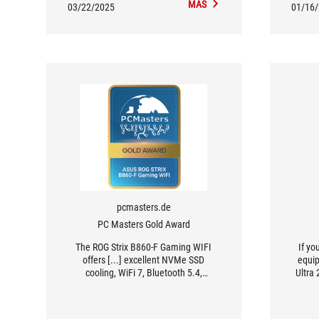
MÁS
03/22/2025
01/16
pcmasters.de
PC Masters Gold Award
The ROG Strix B860-F Gaming WIFI
If yo
offers [...] excellent NVMe SSD
equip
cooling, WiFi 7, Bluetooth 5.4,
Ultra
numerous USB and expansion ports
its R
and a well thought-out design.
a rela
simpl