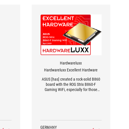
Hardwareluxx
Hardwareluxx Excellent Hardware
ASUS [has] created a rock-solid B860
board with the ROG Strix B860-F
Gaming WiFi, especially for those
interested in the LGA1851 platform
GERMANY