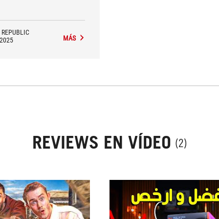
hing, in the B860 motherboard
. It has the maximum possible
equipment and top-notch
workmanship.
 REPUBLIC
MÁS
/2025
REVIEWS EN VÍDEO
(2)