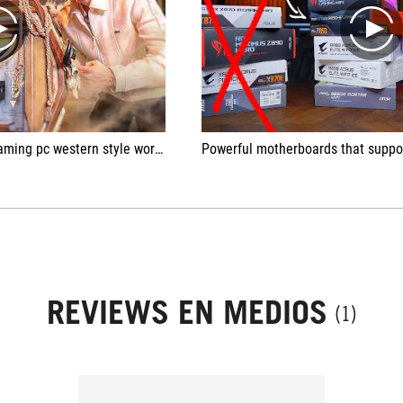
play
play
stern style worth thousands of euros!
Powerful motherboards that suppor
REVIEWS EN MEDIOS
(1)