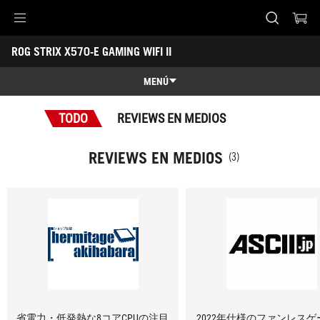
Accessibility links
ROG STRIX X570-E GAMING WIFI II
Saltar al contenido
Ayuda de accesibilidad
Saltar al menú
ASUS Footer
-
Premios
MENÚ
Características
TODO
REVIEWS EN MEDIOS
Características
Especificaciones técnicas
REVIEWS EN MEDIOS
(3)
Premios
Galería
Dónde comprar
Soporte
省電力・低発熱な8コアCPUの注目
2022年仕様のファンレスゲ