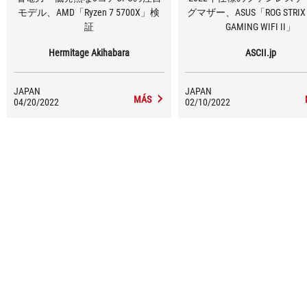
モデル、AMD「Ryzen 7 5700X」検
グマザー、ASUS「ROG STRIX X
証
GAMING WIFI II」
Hermitage Akihabara
ASCII.jp
JAPAN
JAPAN
MÁS
04/20/2022
02/10/2022