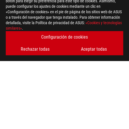
botón para elegir su preferencia para este tipo de cookies. Asimismo,
puede configurar los ajustes de cookies mediante un clic en
«Configuración de cookies» en el pie de página de los sitios web de ASUS
o a través del navegador que tenga instalado. Para obtener información
detallada, visite la Política de privacidad de ASUS:
«Cookies y tecnologías
similares»
.
Configuración de cookies
Rechazar todas
Aceptar todas
ASUS
Footer
>
GAMING PLACAS BASE
>
PLACAS BASE FILTER
>
ROG STRIX X570-E GAMING WIFI II
AWARD
OBTÉN LAS ÚLTIMAS OFERTAS Y MÁS
REGÍSTRATE