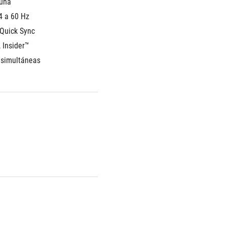
una 
4 a 60 Hz
Quick Sync 
 Insider™
 simultáneas