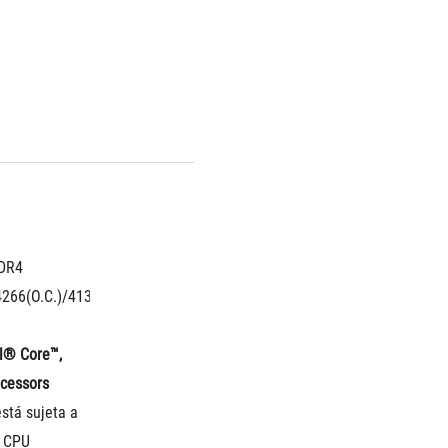
DR4 
C.)/3466(O.C.)/3400(O.C.)/3333(O.C.)/3300(O.C.)/3200(O.C.)/3000(O.
266(O.C.)/4133(O.C.)/4000(O.C.)/3866(O.C.)/3733(O.C.)/3600(O.C.)/3
l® Core™, 
cessors
tá sujeta a 
a CPU