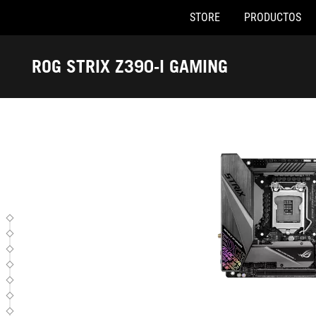
STORE
PRODUCTOS
ROG STRIX Z390-I GAMING
Accessibility links
Saltar al contenido
Ayuda de accesibilidad
Saltar al menú
ASUS Footer
ROG STRIX Z390-I GAMING