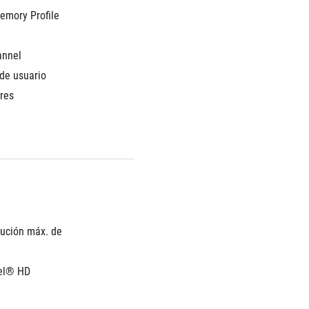
mory Profile 
annel
de usuario 
res 
ución máx. de 
el® HD 