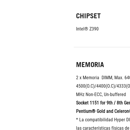
CHIPSET
Intel® Z390
MEMORIA
2 x Memoria  DIMM, Max. 64
4500(O.C)/4400(O.C)/4333(O.
MHz Non-ECC, Un-buffered
Socket 1151 for 9th / 8th Gen
Pentium® Gold and Celeron
* La compatibilidad Hyper DI
las características físicas d