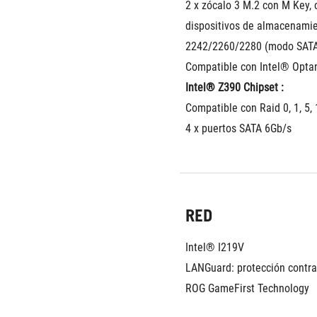
2 x zócalo 3 M.2 con M Key, 
dispositivos de almacenamien
2242/2260/2280 (modo SATA
Compatible con Intel® Opta
Intel® Z390 Chipset : 
Compatible con Raid 0, 1, 5,
4 x puertos SATA 6Gb/s
RED
Intel® I219V
LANGuard: protección contr
ROG GameFirst Technology