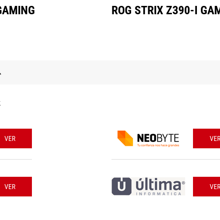
 GAMING
ROG STRIX Z390-I GA
k
VER
VE
VER
VE