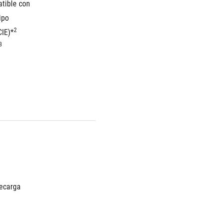
tible con 
po 
2
IE)*
3
recarga