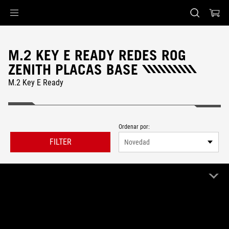
Accessibility links
Saltar al contenido
Ayuda de accesibilidad
Saltar al menú
ASUS Footer
M.2 KEY E READY REDES ROG
ZENITH PLACAS BASE
M.2 Key E Ready
Ordenar por:
FILTER
Novedad
0 Producto
Limpiar todo
ROG Zenith
M.2 Key E Ready
Remove ROG Zenith
Remove M.2 Key E Ready
No hay resultados con los filtros usados