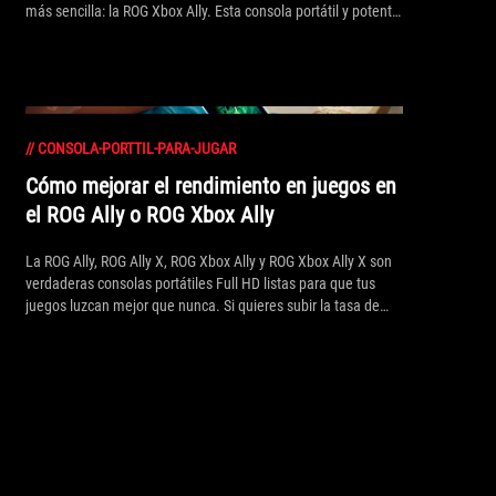
más sencilla: la ROG Xbox Ally. Esta consola portátil y potente
para videojuegos juega a muchos de los títulos de taquilla e
indie actuales y se puede llevar prácticamente a cualquier
lugar. Es la solución definitiva en todo lugar para satisfacer
las necesidades de cualquier jugador en esta temporada
navideña.
//
CONSOLA-PORTTIL-PARA-JUGAR
Cómo mejorar el rendimiento en juegos en
el ROG Ally o ROG Xbox Ally
La ROG Ally, ROG Ally X, ROG Xbox Ally y ROG Xbox Ally X son
verdaderas consolas portátiles Full HD listas para que tus
juegos luzcan mejor que nunca. Si quieres subir la tasa de
frames lo máximo posible, aquí tienes los ajustes que puedes
ajustar para maximizar el rendimiento en cualquier juego.