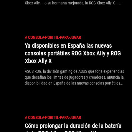
Xbox Ally — o su hermana mejorada, la ROG Xbox Ally X —
podrían ser justo lo que necesitas. Puede acompañarte a
cualquier parte, actuar como el corazón de una pantalla
grande en casa y hacer todo lo que hay entre medias,
permitiéndote jugar a tus juegos cuando y donde sea. Vamos
a analizar por qué la ROG Xbox Ally es el dispositivo definitivo
//
CONSOLA-PORTTIL-PARA-JUGAR
para cualquier jugador que necesite una solución integral
para juegos.
Ya disponibles en España las nuevas
consolas portátiles ROG Xbox Ally y ROG
Xbox Ally X
ASUS ROG, la división gaming de ASUS que forja experiencias
que desafían los límites de jugadores y creadores, anuncia la
disponibilidad en España de las nuevas consolas portátiles
gaming ROG Xbox Ally y ROG Xbox Ally X.
//
CONSOLA-PORTTIL-PARA-JUGAR
Cómo prolongar la duración de la batería