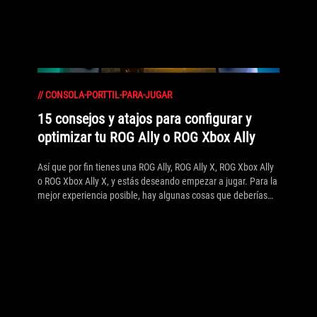
//
CONSOLA-PORTTIL-PARA-JUGAR
15 consejos y atajos para configurar y
optimizar tu ROG Ally o ROG Xbox Ally
Así que por fin tienes una ROG Ally, ROG Ally X, ROG Xbox Ally
o ROG Xbox Ally X, y estás deseando empezar a jugar. Para la
mejor experiencia posible, hay algunas cosas que deberías
hacer primero — y algunos consejos que deberías conocer
para sacar el máximo rendimiento de tu dispositivo. Así es
como configurar, optimizar y acceder directamente a tu nueva
consola portátil.