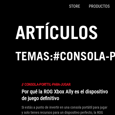
STORE
PRODUCTOS
Accessibility links
Saltar al contenido
Ayuda de accesibilidad
Saltar al menú
ASUS Footer
ARTÍCULOS
TEMAS:#CONSOLA-P
//
CONSOLA-PORTTIL-PARA-JUGAR
Por qué la ROG Xbox Ally es el dispositivo
de juego definitivo
Si estás a punto de invertir en una consola portátil para jugar
y solo tienes recursos para un dispositivo perfecto, la ROG