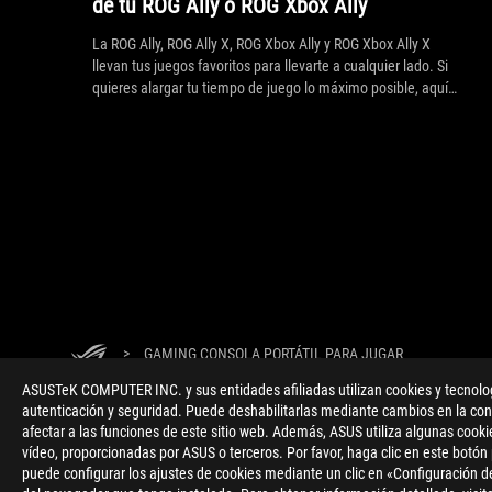
de tu ROG Ally o ROG Xbox Ally
La ROG Ally, ROG Ally X, ROG Xbox Ally y ROG Xbox Ally X
llevan tus juegos favoritos para llevarte a cualquier lado. Si
quieres alargar tu tiempo de juego lo máximo posible, aquí
tienes algunos consejos para alargar la batería de tu
dispositivo.
>
GAMING CONSOLA PORTÁTIL PARA JUGAR
ASUSTeK COMPUTER INC. y sus entidades afiliadas utilizan cookies y tecnologí
autenticación y seguridad. Puede deshabilitarlas mediante cambios en la conf
afectar a las funciones de este sitio web. Además, ASUS utiliza algunas cooki
vídeo, proporcionadas por ASUS o terceros. Por favor, haga clic en este botón
puede configurar los ajustes de cookies mediante un clic en «Configuración de
ACERCA DE ROG
INICIO
NEWSROOM
NOTICIAS