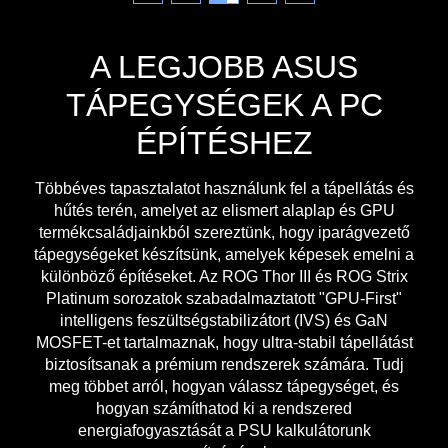
A LEGJOBB ASUS
TÁPEGYSÉGEK A PC
ÉPÍTÉSHEZ
Többéves tapasztalatot használunk fel a tápellátás és
hűtés terén, amelyet az elismert alaplap és GPU
termékcsaládjainkból szereztünk, hogy iparágvezető
tápegységeket készítsünk, amelyek képesek emelni a
különböző építéseket. Az ROG Thor III és ROG Strix
Platinum sorozatok szabadalmaztatott "GPU-First"
intelligens feszültségstabilizátort (IVS) és GaN
MOSFET-et tartalmaznak, hogy ultra-stabil tápellátást
biztosítsanak a prémium rendszerek számára. Tudj
meg többet arról, hogyan válassz tápegységet, és
hogyan számíthatod ki a rendszered
energiafogyasztását a PSU kalkulátorunk