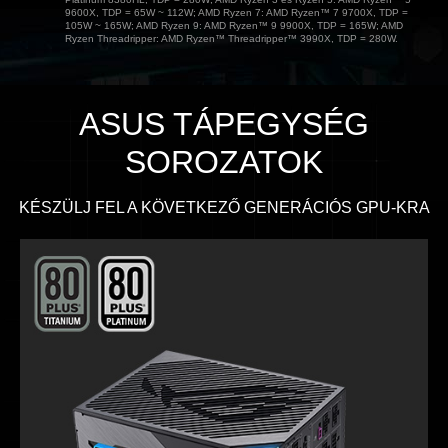
9600X, TDP = 65W ~ 112W; AMD Ryzen 7: AMD Ryzen™ 7 9700X, TDP =
105W ~ 165W; AMD Ryzen 9: AMD Ryzen™ 9 9900X, TDP = 165W; AMD
Ryzen Threadripper: AMD Ryzen™ Threadripper™ 3990X, TDP = 280W.
ASUS TÁPEGYSÉG
SOROZATOK​
KÉSZÜLJ FEL A KÖVETKEZŐ GENERÁCIÓS GPU-KRA