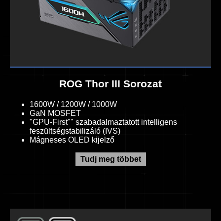
ROG Thor III Sorozat
1600W / 1200W / 1000W
GaN MOSFET
"GPU-First"" szabadalmaztatott intelligens
feszültségstabilizáló (IVS)
Mágneses OLED kijelző
Tudj meg többet