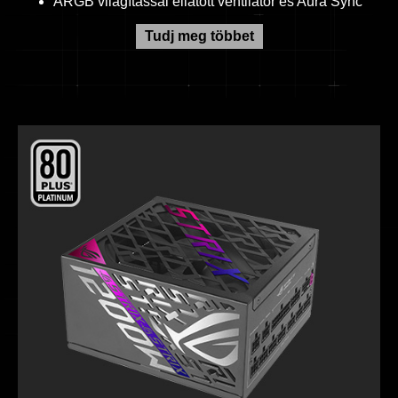
ARGB világítással ellátott ventilátor és Aura Sync
Tudj meg többet