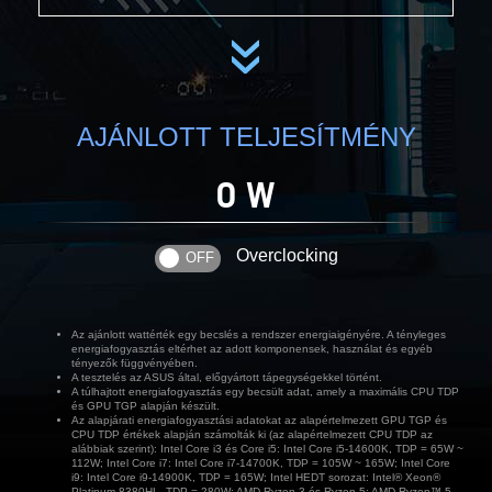
»
AJÁNLOTT TELJESÍTMÉNY
0 W
Overclocking
Az ajánlott wattérték egy becslés a rendszer energiaigényére. A tényleges
energiafogyasztás eltérhet az adott komponensek, használat és egyéb
tényezők függvényében.
A tesztelés az ASUS által, előgyártott tápegységekkel történt.
A túlhajtott energiafogyasztás egy becsült adat, amely a maximális CPU TDP
és GPU TGP alapján készült.
Az alapjárati energiafogyasztási adatokat az alapértelmezett GPU TGP és
CPU TDP értékek alapján számolták ki (az alapértelmezett CPU TDP az
alábbiak szerint): Intel Core i3 és Core i5: Intel Core i5-14600K, TDP = 65W ~
112W; Intel Core i7: Intel Core i7-14700K, TDP = 105W ~ 165W; Intel Core
i9: Intel Core i9-14900K, TDP = 165W; Intel HEDT sorozat: Intel® Xeon®
Platinum 8380HL, TDP = 280W; AMD Ryzen 3 és Ryzen 5: AMD Ryzen™ 5