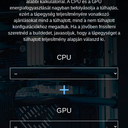
alábbi kalkulátorral. A CPU és a GPU
energiafogyasztását nagyban befolyásolja a túlhajtás,
ezért a tápegység teljesítményére vonatkozó
ajánlásokat mind a túlhajtott, mind a nem túlhajtott
konfigurációkhoz megadtuk. Ha a jövőben frissíteni
szeretnéd a buildedet, javasoljuk, hogy a tápegységet a
túlhajtott teljesítmény alapján válaszd ki.
CPU
+
GPU