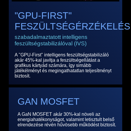
"GPU-FIRST"
FESZÜLTSÉGÉRZÉKELÉS
szabadalmaztatott intelligens
feszültségstabilizálóval (IVS)
A "GPU-First" intelligens feszültségstabilizáló
akár 45%-kal javítja a feszültségellátást a
grafikus kártyád számára, így simább
játékélményt és megingathatatlan teljesítményt
biztosít.
GAN MOSFET
A GaN MOSFET akár 30%-kal növeli az
energiahatékonyságot, valamint letisztult belső
elrendezése révén hűvösebb működést biztosít.