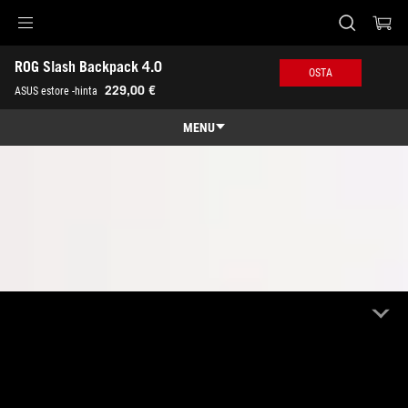
Accessibility links
ROG Slash Backpack 4.0
Skip to content
Accessibility Help
Skip to Menu
ASUS Footer
OSTA
229,00 €
ASUS estore -hinta
MENU
Features
Features
Tech Specs
Awards
Gallery
Osta nyt
Support