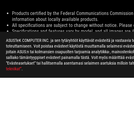
Disclaimer
Products certified by the Federal Communications Commission 
information about locally available products.
All specifications are subject to change without notice. Please 
Specifications and features vary by model, and all images are ill
PCB color and bundled software versions are subject to change
ASUSTeK COMPUTER INC. ja sen tytäryhtiöt käyttävät evästeitä ja vastaavia te
Brand and product names mentioned are trademarks of their r
toteuttamiseen. Voit poistaa evästeet käytöstä muuttamalla selaimesi eväst
Unless otherwise stated, all performance claims are based on th
joitain ASUS:n tai kolmansien osapuolten tarjoamia analytiikka-, mainostenkoh
The actual transfer speed of USB 3.0, 3.1, 3.2, and/or Type-C w
salliako tämäntyyppiset evästeet painamalla tästä. Voit myös määrittää evä
configuration and your operating environment.
"Evästeasetukset" tai hallitsemalla asentamasi selaimen asetuksia milloin t
tekniikat”
.
ASUS
Footer
>
GAMING APPAREL, BAGS, GEAR & CHAIR
>
ROG SLAS