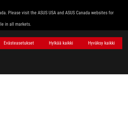
nada. Please visit the ASUS USA and ASUS Canada websites for
le in all markets.
Evästeasetukset
Hylkää kaikki
Hyväksy kaikki
ns.
e host device, file attributes and other factors related to system
HANKI UUSIMMAT TARJOUKSET JA PALJON MUUTA
SIGN UP