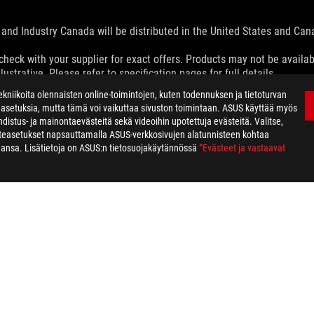
and Industry Canada will be distributed in the United States and Ca
check with your supplier for exact offers. Products may not be availab
ustrative. Please refer to specification pages for full details.
 without notice.
kniikoita olennaisten online-toimintojen, kuten todennuksen ja tietoturvan
espective companies.
easetuksia, mutta tämä voi vaikuttaa sivuston toimintaan. ASUS käyttää myös
eoretical performance. Actual figures may vary in real-world situatio
distus- ja mainontaevästeitä sekä videoihin upotettuja evästeitä. Valitse,
ill vary depending on many factors including the processing speed of th
steasetukset napsauttamalla ASUS-verkkosivujen alatunnisteen kohtaa
ahansa. Lisätietoja on ASUS:n tietosuojakäytännössä
”Evästeet ja vastaavat
H BAG
>
ROG SLASH SLING BAG
SUPPORT