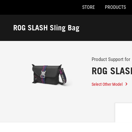
STORE
PRODUCTS
Accessibility links
Skip to content
Accessibility Help
Skip to Menu
ASUS Footer
ROG SLASH Sling Bag
-
Support
Product Support for
ROG SLASH
Select Other Model