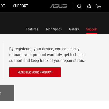
HOT
SUPPORT
ASUS
home
logo
Features
Tech Specs
Gallery
Support
By registering your device, you can easily
manage your product warranty, get technical
support and keep track of your repair status.
REGISTER YOUR PRODUCT
e