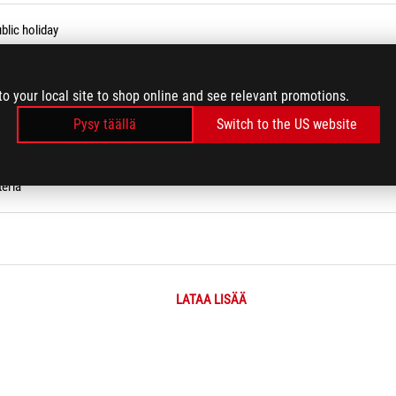
blic holiday
to your local site to shop online and see relevant promotions.
Pysy täällä
Switch to the US website
eria
LATAA LISÄÄ