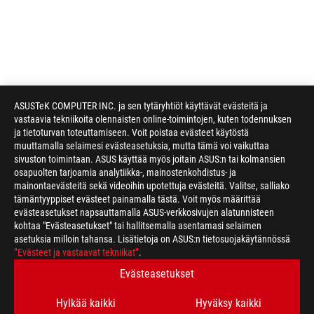
ASUSTeK COMPUTER INC. ja sen tytäryhtiöt käyttävät evästeitä ja
vastaavia tekniikoita olennaisten online-toimintojen, kuten todennuksen
ja tietoturvan toteuttamiseen. Voit poistaa evästeet käytöstä
muuttamalla selaimesi evästeasetuksia, mutta tämä voi vaikuttaa
sivuston toimintaan. ASUS käyttää myös joitain ASUS:n tai kolmansien
osapuolten tarjoamia analytiikka-, mainostenkohdistus- ja
mainontaevästeitä sekä videoihin upotettuja evästeitä. Valitse, salliako
tämäntyyppiset evästeet painamalla tästä. Voit myös määrittää
evästeasetukset napsauttamalla ASUS-verkkosivujen alatunnisteen
kohtaa "Evästeasetukset" tai hallitsemalla asentamasi selaimen
asetuksia milloin tahansa. Lisätietoja on ASUS:n tietosuojakäytännössä
ASUS
”Evästeet ja vastaavat tekniikat”
.
Footer
>
GAMING COOLING
>
ROG STRIX LC
Evästeasetukset
>
ROG STRIX LC 240 RGB WHITE EDITION
GALLERY
Hylkää kaikki
Hyväksy kaikki