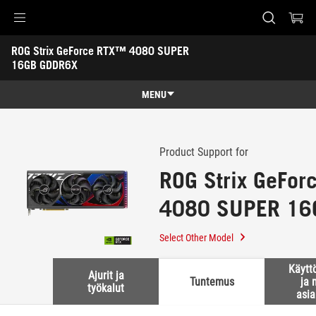
Accessibility links
ROG Strix GeForce RTX™ 4080 SUPER 
Skip to content
Accessibility Help
Skip to Menu
ASUS Footer
16GB GDDR6X
-
Support
MENU
Features
Features
Tech Specs
Product Support for
ROG Strix GeFo
Awards
4080 SUPER 16
Gallery
Support
Select Other Model
Käytt
Ajurit ja
Tuntemus
ja 
työkalut
asia