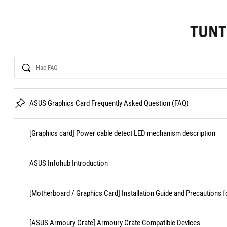
TUN
Search
ASUS Graphics Card Frequently Asked Question (FAQ)
[Graphics card] Power cable detect LED mechanism description
ASUS Infohub Introduction
[Motherboard / Graphics Card] Installation Guide and Precautions f
[ASUS Armoury Crate] Armoury Crate Compatible Devices