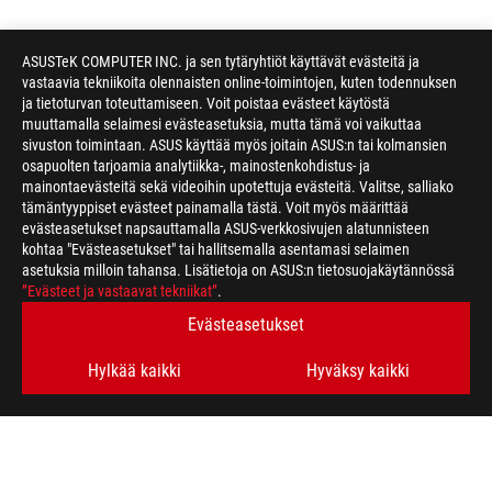
ASUSTeK COMPUTER INC. ja sen tytäryhtiöt käyttävät evästeitä ja
vastaavia tekniikoita olennaisten online-toimintojen, kuten todennuksen
ja tietoturvan toteuttamiseen. Voit poistaa evästeet käytöstä
muuttamalla selaimesi evästeasetuksia, mutta tämä voi vaikuttaa
sivuston toimintaan. ASUS käyttää myös joitain ASUS:n tai kolmansien
osapuolten tarjoamia analytiikka-, mainostenkohdistus- ja
mainontaevästeitä sekä videoihin upotettuja evästeitä. Valitse, salliako
tämäntyyppiset evästeet painamalla tästä. Voit myös määrittää
evästeasetukset napsauttamalla ASUS-verkkosivujen alatunnisteen
kohtaa "Evästeasetukset" tai hallitsemalla asentamasi selaimen
asetuksia milloin tahansa. Lisätietoja on ASUS:n tietosuojakäytännössä
”Evästeet ja vastaavat tekniikat”
.
Evästeasetukset
Disclaimer
The terms HDMI, HDMI High-Definition Multimedia Interface, H
trademarks of HDMI Licensing Administrator, Inc.
Hylkää kaikki
Hyväksy kaikki
Products certified by the Federal Communications Commission a
Canada. Please visit the ASUS USA and ASUS Canada websites fo
All specifications are subject to change without notice. Please
available in all markets.
Specifications and features vary by model, and all images are ill
PCB color and bundled software versions are subject to change