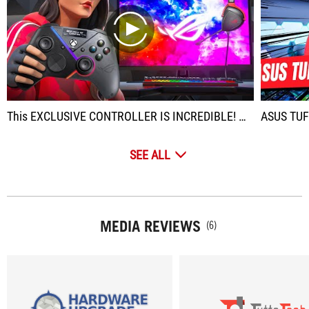
play
This EXCLUSIVE CONTROLLER IS INCREDIBLE! 😲 The ROG RAIKIRI PRO
ASUS TUF GAMI
SEE ALL
MEDIA REVIEWS
(6)