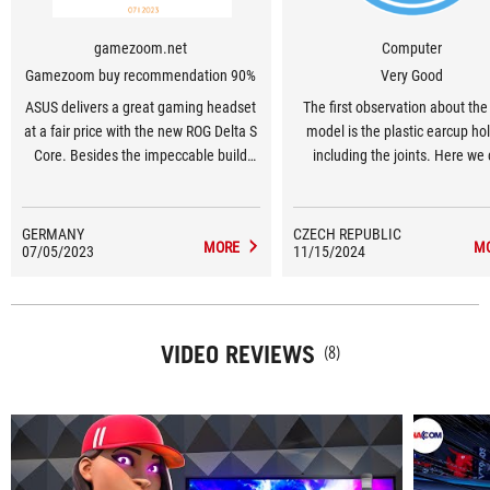
gamezoom.net
Computer
Gamezoom buy recommendation 90%
Very Good
ASUS delivers a great gaming headset
The first observation about th
at a fair price with the new ROG Delta S
model is the plastic earcup ho
Core. Besides the impeccable build
including the joints. Here we
quality and the great wearing comfort
already be concerned about t
(low weight, soft padding), the very
durability. On the other hand, w
good microphone is also convincing.
definitely praise the generous 
GERMANY
CZECH REPUBLIC
MORE
M
07/05/2023
11/15/2024
of the earcups with memory fo
combination with the not ve
significant side pressure, thes
subjectively the most comfort
VIDEO REVIEWS
earcups in the test.
(8)