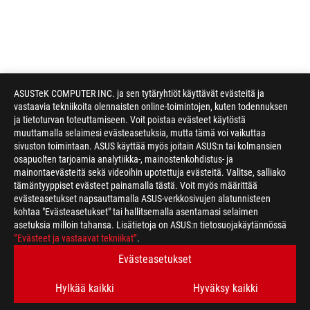
ASUSTeK COMPUTER INC. ja sen tytäryhtiöt käyttävät evästeitä ja
vastaavia tekniikoita olennaisten online-toimintojen, kuten todennuksen
ja tietoturvan toteuttamiseen. Voit poistaa evästeet käytöstä
muuttamalla selaimesi evästeasetuksia, mutta tämä voi vaikuttaa
sivuston toimintaan. ASUS käyttää myös joitain ASUS:n tai kolmansien
osapuolten tarjoamia analytiikka-, mainostenkohdistus- ja
mainontaevästeitä sekä videoihin upotettuja evästeitä. Valitse, salliako
tämäntyyppiset evästeet painamalla tästä. Voit myös määrittää
evästeasetukset napsauttamalla ASUS-verkkosivujen alatunnisteen
kohtaa "Evästeasetukset" tai hallitsemalla asentamasi selaimen
asetuksia milloin tahansa. Lisätietoja on ASUS:n tietosuojakäytännössä
”Evästeet ja vastaavat tekniikat”
.
Evästeasetukset
Hylkää kaikki
Hyväksy kaikki