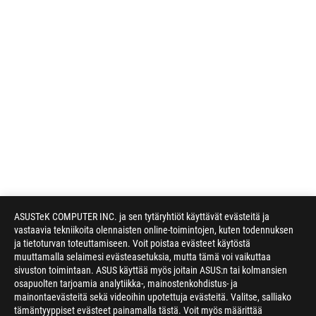
ASUSTeK COMPUTER INC. ja sen tytäryhtiöt käyttävät evästeitä ja
vastaavia tekniikoita olennaisten online-toimintojen, kuten todennuksen
ja tietoturvan toteuttamiseen. Voit poistaa evästeet käytöstä
muuttamalla selaimesi evästeasetuksia, mutta tämä voi vaikuttaa
sivuston toimintaan. ASUS käyttää myös joitain ASUS:n tai kolmansien
osapuolten tarjoamia analytiikka-, mainostenkohdistus- ja
mainontaevästeitä sekä videoihin upotettuja evästeitä. Valitse, salliako
Disclaimer
Products certified by the Federal Communications Commission a
tämäntyyppiset evästeet painamalla tästä. Voit myös määrittää