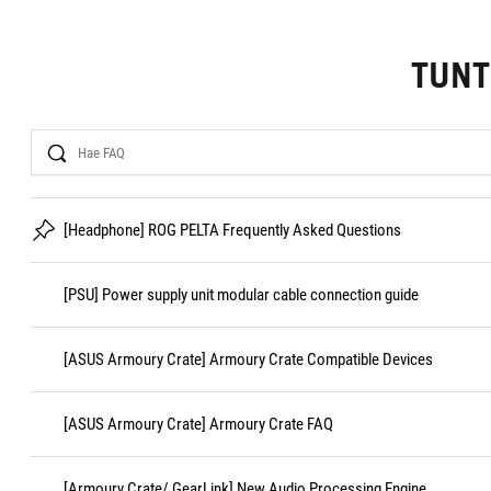
TUN
Search
[Headphone] ROG PELTA Frequently Asked Questions
[PSU] Power supply unit modular cable connection guide
[ASUS Armoury Crate] Armoury Crate Compatible Devices
[ASUS Armoury Crate] Armoury Crate FAQ
[Armoury Crate/ GearLink] New Audio Processing Engine