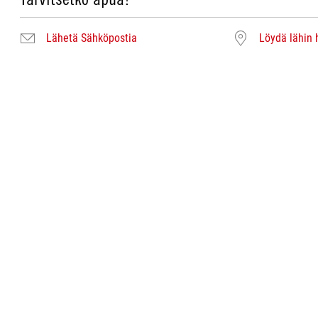
Lähetä Sähköpostia
Löydä lähin 